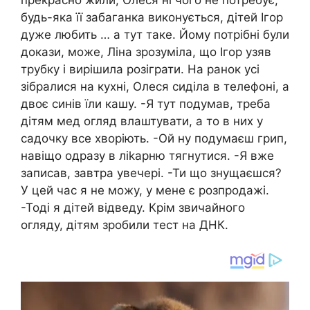
будь-яка її забаганка виконується, дітей Ігор
дуже любить … а тут таке. Йому потрібні були
докази, може, Ліна зрозуміла, що Ігор узяв
трубку і вирішила розіграти. На ранок усі
зібралися на кухні, Олеся сиділа в телефоні, а
двоє синів їли кашу. -Я тут подумав, треба
дітям мeд огляд влаштувати, а то в них у
садочку все хворіють. -Ой ну подумаєш грип,
навіщо одразу в лikapню тягнутися. -Я вже
записав, завтра увечері. -Ти що знущаєшся?
У цей час я не можу, у мене є розпродажі.
-Тоді я дітей відведу. Крім звичайного
огляду, дітям зробили тест на ДHК.