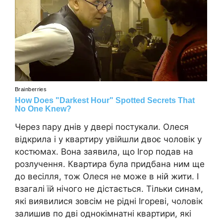
Через пару днів у двері постукали. Олеся
відкрила і у квартиру увійшли двоє чоловік у
костюмах. Вона заявила, що Ігор подав на
розлучення. Квартира була придбана ним ще
до весілля, тож Олеся не може в ній жити. І
взагалі їй нічого не дістається. Тільки синам,
які виявилися зовсім не рідні Ігореві, чоловік
залишив по дві однокімнатні квартири, які