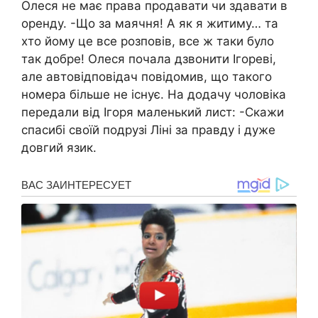
Олеся не має права продавати чи здавати в
оренду. -Що за маячня! А як я житиму… та
хто йому це все розповів, все ж таки було
так добре! Олеся почала дзвонити Ігореві,
але автовідповідач повідомив, що такого
номера більше не існує. На додачу чоловіка
передали від Ігоря маленький лист: -Скажи
спасибі своїй подрузі Ліні за правду і дуже
довгий язик.