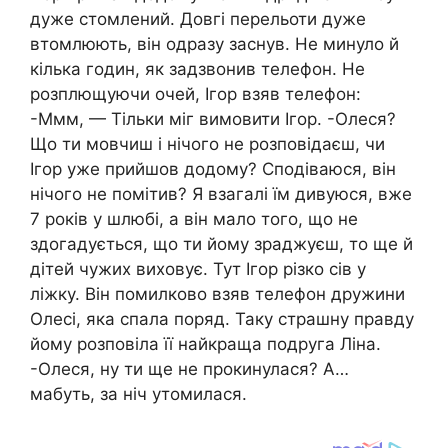
дуже стомлений. Довгі перельоти дуже
втомлюють, він одразу заснув. Не минуло й
кілька годин, як задзвонив телефон. Не
розплющуючи очей, Ігор взяв телефон:
-Ммм, — Тільки міг вимовити Ігор. -Олеся?
Що ти мовчиш і нічого не розповідаєш, чи
Ігор уже прийшов додому? Сподіваюся, він
нічого не помітив? Я взагалі їм дивуюся, вже
7 років у шлюбі, а він мало того, що не
здогадується, що ти йому зраджуєш, то ще й
дітей чужих виховує. Тут Ігор різко сів у
ліжку. Він помилково взяв телефон дружини
Олесі, яка спала поряд. Таку страшну правду
йому розповіла її найкраща подруга Ліна.
-Олеся, ну ти ще не прокинулася? А…
мабуть, за ніч утомилася.