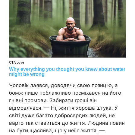
Чоловік лаявся, доводячи свою позицію, а
бомж лише поблажливо посміхався на його
гнівні промови. Забирати rроші він
відмовлявся. — Ні, життя хороша штука. У
світі дуже багато добросердих людей, не
варто так ставиться до життя. Людина повин
на бути щаслива, що у неї є життя, —