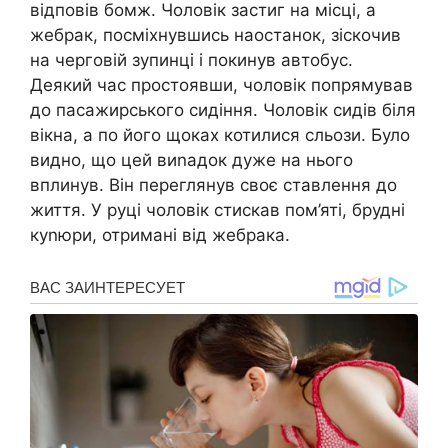
відповів бомж. Чоловік застиг на місці, а
жебрак, посміхнувшись наостанок, зіскочив
на черговій зупинці і покинув автобус.
Деякий час простоявши, чоловік попрямував
до пасажирського сидіння. Чоловік сидів біля
вікна, а по його щоках котилися сльози. Було
видно, що цей виnадок дуже на нього
вплинув. Він переглянув своє ставлення до
життя. У руці чоловік стискав пом’яті, брудні
куnюри, отримані від жебрака.