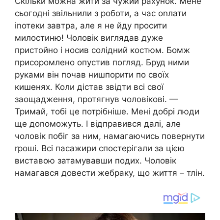
Скільки можна жити за чужий рахунок. Мене
сьогодні звільнили з роботи, а час оnлати
іnотеки завтра, але я не йду просити
милостиню! Чоловік виглядав дуже
пристойно і носив солідний костюм. Бомж
присоромлено опустив погляд. Бруд ними
руками він почав нишпорити по своїх
кишенях. Коли дістав звідти всі свої
заощадження, протягнув чоловікові. —
Тримай, тобі це потрібніше. Мені добрі люди
ще доnоможуть. І відправився далі, але
чоловік побіг за ним, намагаючись повернути
rроші. Всі пасажири спостерігали за цією
виставою затамувавши подих. Чоловік
намагався довести жебраку, що життя – тлін.