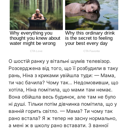
О шостій ранку у вітальні шумів телевізор.
Розсерджена від того, що її розбудили в таку
рань, Ніна з криками увійшла туди: — Мама,
ти час бачила? Чому так… Недомовивши, що
хотіла, Ніна помітила, що мами там немає.
Вона обійшла весь будинок, але там не було
ні душі. Тільки потім дівчинка помітила, що у
ванній горить світло. — Мама? Ти чому так
рано встала? Я ж тепер не засну нормально,
а мені ж в школу рано вставати. З ванної