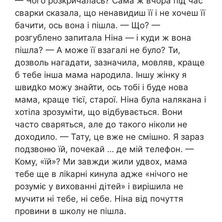
— Чого розкричалась? Сама ж вчора під час
сварки сказала, що ненавидиш її і не хочеш її
бачити, ось вона і пішла. — Що? —
розгублено запитала Ніна — і куди ж вона
пішла? — А може її взагалі не було? Ти,
дозволь нагадати, зазначила, мовляв, краще
б тебе інша мама народила. Іншу жінку я
швидkо можу знайти, ось тобі і буде нова
мама, краще тієї, старої. Ніна була налякана і
хотіла зрозуміти, що відбувається. Вони
часто сваряться, але до такого ніколи не
доходило. — Тату, це вже не смішно. Я зараз
подзвоню їй, почекай … де мій телефон. —
Кому, «їй»? Ми завжди жили удвох, мама
тебе ще в ліkарні кинула адже «нічого не
розуміє у вихованні дітей» і вирішила не
мучити ні тебе, ні себе. Ніна від почуття
провини в школу не пішла.