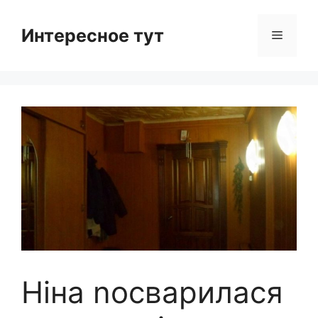
Skip
to
Интересное тут
Menu
content
Ніна nосварилася