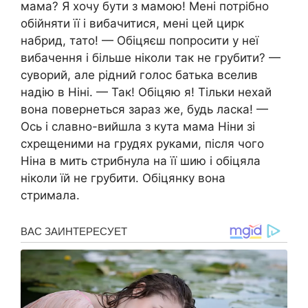
мама? Я хочу бути з мамою! Мені потрібно
обійняти її і вибачитися, мені цей цирк
набрид, тато! — Обіцяєш попросити у неї
вибачення і більше ніколи так не грубити? —
суворий, але рідний голос батька вселив
надію в Ніні. — Так! Обіцяю я! Тільки нехай
вона повернеться зараз же, будь ласка! —
Ось і славно-вийшла з кута мама Ніни зі
схрещеними на грудях руками, після чого
Ніна в мить стрибнула на її шию і обіцяла
ніколи їй не грубити. Обіцянку вона
стримала.