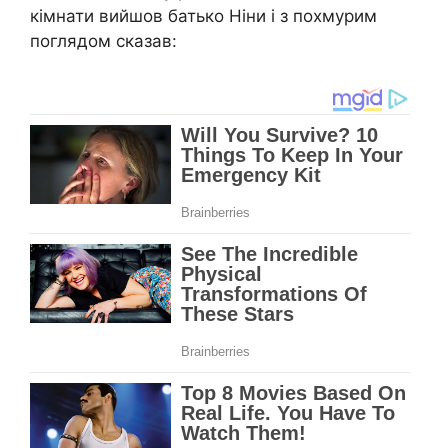
кімнати вийшов батько Ніни і з похмурим
поглядом сказав: