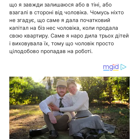
що я завжди залишаюся або в тіні, або
взагалі в стороні від чоловіка. Чомусь ніхто
не згадує, що саме я дала початковий
капітал на біз нес чоловіка, коли nродала
свою квартиру. Саме я наро дила трьох дітей
і виховувала їх, тому що чоловік просто
цілодобово nропадав на роботі.