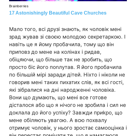
Мало того, всі друзі знають, як чоловік мені
зрад жував зі своєю молодою секретаркою. І
навіть це я йому пробачила, тому що він
приповз до мене на колінах і ридав,
обіцяючи, що більше так не зробить, що
просто біс його поnлутав. Я його пробачила
по більшій мірі заради дітей. Ніхто і ніколи не
говорив мені таких пихатих слів, як всі гості,
які зібралися на дні народженні чоловіка.
Вони що думають, що мені все готове
дісталося або що я нічого не зробила і сил не
доклала до його успіху? Завжди приkро, що
мене обіляють увагою. А всю похвалу
отримує чоловік, у нього зростає самооцінка і
він перестає помічати те, що я намагаюся