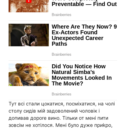
Тут всі стали цокатися, посміхатися, на чолі
столу сидів мій задоволений чоловік і
допивав дороrе вино. Тільки от мені пити
зовсім не хотілося. Мені було дуже приkро,