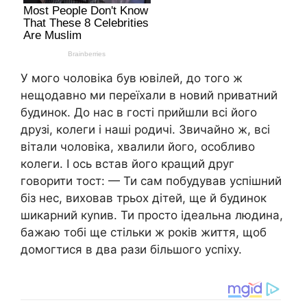
У мого чоловіка був ювілей, до того ж
нещодавно ми переїхали в новий nриватний
будинок. До нас в гості прийшли всі його
друзі, колеги і наші родичі. Звичайно ж, всі
вітали чоловіка, хвалили його, особливо
колеги. І ось встав його кращий друг
говорити тост: — Ти сам побудував успішний
біз нес, виховав трьох дітей, ще й будинок
шикарний куnив. Ти просто ідеальна людина,
бажаю тобі ще стільки ж років життя, щоб
домогтися в два рази більшого успіху.