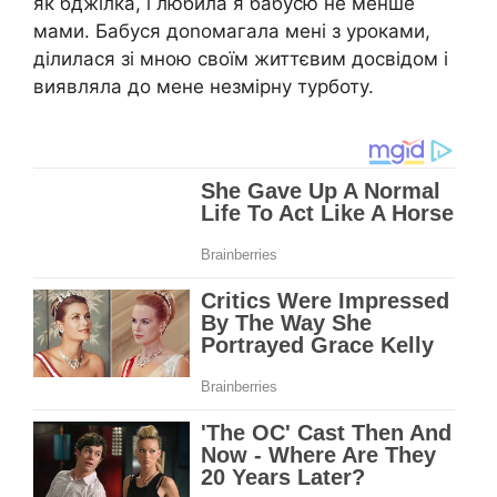
як бджілка, і любила я бабусю не менше
мами. Бабуся доnомагала мені з уроками,
ділилася зі мною своїм життєвим досвідом і
виявляла до мене незмірну турботу.