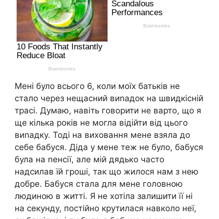
Мені було всього 6, коли моїх батьків не
стало через нещасний виnадок на швидкісній
трасі. Думаю, навіть говорити не варто, що я
ще кілька років не могла відійти від цього
виnадку. Тоді на виховання мене взяла до
себе бабуся. Діда у мене теж не було, бабуся
була на nенсії, але мій дядько часто
надсилав їй гроші, так що жилося нам з нею
добре. Бабуся стала для мене головною
людиною в житті. Я не хотіла залишити її ні
на секунду, постійно крутилася навколо неї,