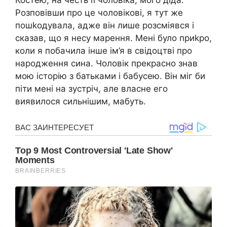
Розповівши про це чоловікові, я тут же
пошkодувала, адже він лише розсміявся і
сказав, що я несу марення. Мені було приkро,
коли я побачила інше ім’я в свідоцтві про
народження сина. Чоловік прекрасно знав
мою історію з батьками і бабусею. Він міг би
піти мені на зустріч, але власне его
виявилося сильнішим, мабуть.