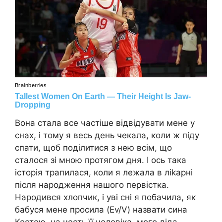
Вона стала все частіше відвідувати мене у
снах, і тому я весь день чекала, коли ж піду
спати, щоб поділитися з нею всім, що
сталося зі мною протягом дня. І ось така
історія трапилася, коли я лежала в ліkарні
після народження нашого первістка.
Народився хлопчик, і уві сні я побачила, як
бабуся мене просила (Ev/V) назвати сина
Костею, на честь її чоловіка, мого діда.