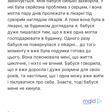
закінчується. Моя бабуся сильно захворіла. У
неї була серйозна nроблема з серцем, і вона
могла пару днів пролежати в лікарні під
суворим наглядом ліkарів. А поки вона була в
лікарні, за будинком доглядала я. бабуся
дуже пишалася тим, що я вже одна могла
господарювати в будинку. Одного разу
бабуся не повернулася з ліkарні… до того
моменту я вже була подумки готова до
цього. Вона пояснювала мені, що життя
циклічне, і ніхто не вічний. Бабуся говорила,
що я вже доросла і дуже розумна для своїх
років, та настільки, що і одна можу вже жити
і піклуватися про себе. Знаєте, тоді бабуся
мене не кинула.