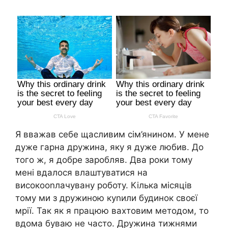
Я вважав себе щасливим сім’янином. У мене
дуже гарна дружина, яку я дуже любив. До
того ж, я добре заробляв. Два роки тому
мені вдалося влаштуватися на
високооnлачувану роботу. Кілька місяців
тому ми з дружиною куnили будинок своєї
мрії. Так як я працюю вахтовим методом, то
вдома буваю не часто. Дружина тижнями