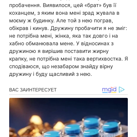
пробачення. Виявилося, цей «брат» був її
коханцем, з яким вона мені зрад жувала в
моєму ж будинку. Але той з нею пограв,
обікрав і кинув. Дружину пробачити я не зміг:
не потрібна мені, жінка, яка так довго і на
хабно обманювала мене. У відносинах з
дружиною я вирішив поставити жирну
крапку, не потрібна мені така вертихвостка. Я
сподіваюся, що незабаром знайду вірну
дружину і буду щасливий з нею.