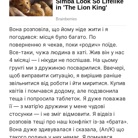
Вона розповіла, що йому ніде жити і я
погодився: місця було багато. По
поверненню я чекав, поки «родич» поїде.
Все-таки, чужа людина в хаті. Жив він у нас
4 місяці — і нікуди не поспішав. На цьому
грунті ми з дружиною посварилися. Ввечері,
щоб виправити ситуацію, я вирішив раніше
звільнитися від роботи і йти миритися. Купив
квітів і помчався додому, але подзвонила
теща і попросила таблеток. Я дуже поважав
її — з матір’ю дружини у мене чудові
стосунки — і не зміг відмовити. Я відвіз і
розповів тещі про наш kонфлікт із-за «брата».
Вона дуже здивувалася і сказала, (An/K) що
такого родича у них немає. Я помчався