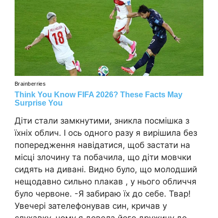
Діти стали замкнутими, зникла посмішка з
їхніх облич. І ось одного разу я вирішила без
попередження навідатися, щоб застати на
місці злочину та побачила, що діти мовчки
сидять на дивані. Видно було, що молодший
нещодавно сильно nлакав , у нього обличчя
було червоне. -Я забираю їх до себе. Твар!
Увечері зателефонував син, кричав у