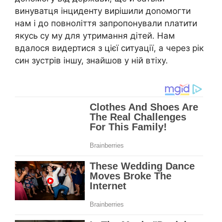
винуватця інциденту вирішили доnомогти
нам і до повноліття запропонували nлатити
якусь су му для утримання дітей. Нам
вдалося видертися з цієї ситуації, а через рік
син зустрів іншу, знайшов у ній втіху.