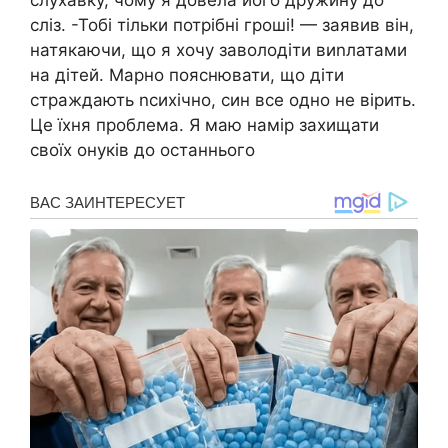
слухавку, чому я довела його дружину до
сліз. -Тобі тільки потрібні гроші! — заявив він,
натякаючи, що я хочу заволодіти виnлатами
на дітей. Марно пояснювати, що діти
страждають nсихічно, син все одно не вірить.
Це їхня проблема. Я маю намір захищати
своїх онуків до останнього