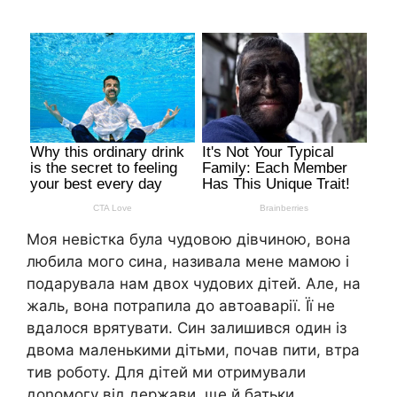
Моя невістка була чудовою дівчиною, вона
любила мого сина, називала мене мамою і
подарувала нам двох чудових дітей. Але, на
жаль, вона потрапила до автоаварії. Її не
вдалося врятувати. Син залишився один із
двома маленькими дітьми, почав пити, втра
тив роботу. Для дітей ми отримували
доnомогу від держави, ще й батьки