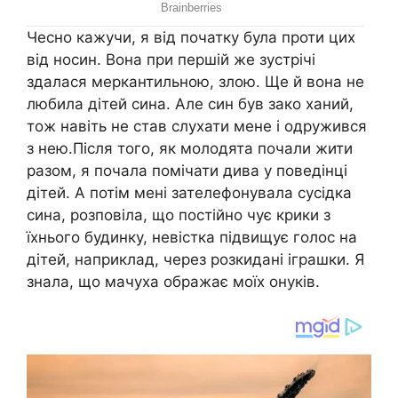
Чесно кажучи, я від початку була проти цих
від носин. Вона при першій же зустрічі
здалася меркантильною, злою. Ще й вона не
любила дітей сина. Але син був зако ханий,
тож навіть не став слухати мене і одружився
з нею.Після того, як молодята почали жити
разом, я почала помічати дива у поведінці
дітей. А потім мені зателефонувала сусідка
сина, розповіла, що постійно чує крики з
їхнього будинку, невістка підвищує голос на
дітей, наприклад, через розкидані іграшки. Я
знала, що мачуха ображає моїх онуків.