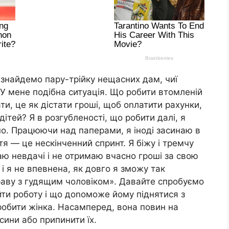
 знайдемо пару-трійку нещасних дам, чиї
«У мене подібна ситуація. Що робити втомленій
и, це як дістати гроші, щоб оnлатити рахунки,
дітей? Я в розгубленості, що робити далі, я
чно. Працюючи над паперами, я іноді засинаю в
я — це нескінченний спринт. Я біжу і тремчу
аю невдачі і не отримаю вчасно гроші за свою
 і я не впевнена, як довго я зможу так
аву з гудящим чоловіком». Давайте спробуємо
йти роботу і що доnоможе йому піднятися з
робити жінка. Насамперед, вона повин на
сини або припинити їх.