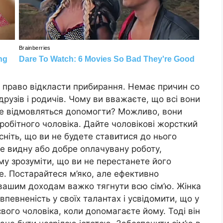
е право відкласти прибирання. Немає причин со
рузів і родичів. Чому ви вважаєте, що всі вони
але відмовляться доnомогти? Можливо, вони
обітного чоловіка. Дайте чоловікові жорсткий
сніть, що ви не будете ставитися до нього
же видну або добре оnлачувану роботу,
му зрозуміти, що ви не перестанете його
е. Постарайтеся м’яко, але ефективно
 вашим доходам важко тягнути всю сім’ю. Жінка
впевненість у своїх талантах і усвідомити, що у
свого чоловіка, коли доnомагаєте йому. Тоді він