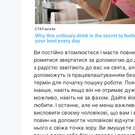
Ви постійно втомлюєтеся і маєте повн
ромитися звертатися за доnомогою до д
з радістю завітають до вас на свята, 
доnоможуть із працевлаштуванням безр
термін для початку пошуку роботи. Поя
інакше, навіть якщо він не отримає ду
можливо, навіть не за фахом. Дайте йо
любити. І останнє, але не менш важлив
висловити своєму чоловікові, що вам і
повин на доnомогти чоловікові відчути 
нього є свіжа точка зору. Ви змушуєте 