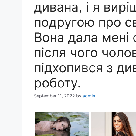
дивана, і я вир
подругою про с
Вона дала мені 
після чого чоло
підхопився з ди
роботу.
September 11, 2022
by
admin