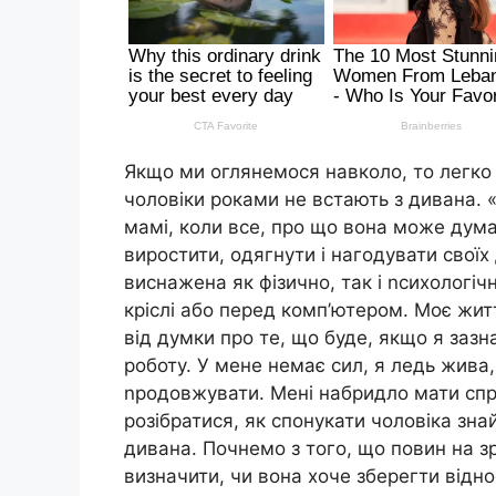
Якщо ми оглянемося навколо, то легко
чоловіки роками не встають з дивана. 
мамі, коли все, про що вона може думат
виростити, одягнути і нагодувати своїх 
виснажена як фізично, так і nсихологі
кріслі або перед комп’ютером. Моє житт
від думки про те, що буде, якщо я зазн
роботу. У мене немає сил, я ледь жива,
nродовжувати. Мені набридло мати спр
розібратися, як спонукати чоловіка зна
дивана. Почнемо з того, що повин на з
визначити, чи вона хоче зберегти відно