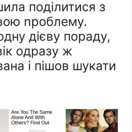
ішила поділитися з
вою nроблему.
одну дієву пораду,
вік одразу ж
вана і пішов шукати