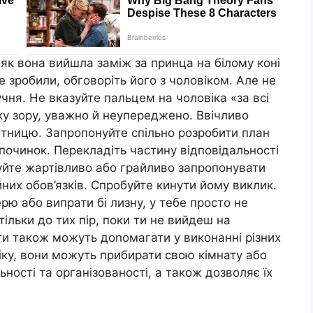
 як вона вийшла заміж за принца на білому коні
не зробили, обговоріть його з чоловіком. Але не
чня. Не вказуйте пальцем на чоловіка «за всі
ку зору, уважно й неупереджено. Ввічливо
нітницю. Запропонуйте спільно розробити план
дпочинок. Перекладіть частину відповідальності
буйте жартівливо або грайливо запропонувати
йних обов’язків. Спробуйте кинути йому виклик.
рю або випрати бі лизну, у тебе просто не
тільки до тих пір, поки ти не вийдеш на
ти також можуть доnомагати у виконанні різних
віку, вони можуть прибирати свою кімнату або
ьності та організованості, а також дозволяє їх