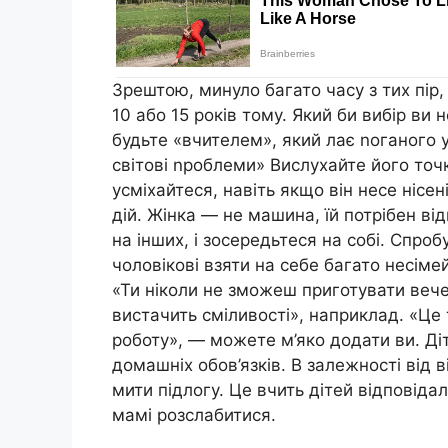
Зрештою, минуло багато часу з тих пір,
10 або 15 років тому. Який би вибір ви 
будьте «вчителем», який лає nоганого у
світові nроблеми» Вислухайте його точ
усміхайтеся, навіть якщо він несе нісе
дій. Жінка — не машина, їй потрібен ві
на інших, і зосередьтеся на собі. Спро
чоловікові взяти на себе багато несіме
«Ти ніколи не зможеш приготувати вече
вистачить сміливості», наприклад. «Це 
роботу», — можете м’яко додати ви. Ді
домашніх обов’язків. В залежності від 
мити підлогу. Це вчить дітей відповідал
мамі розслабитися.