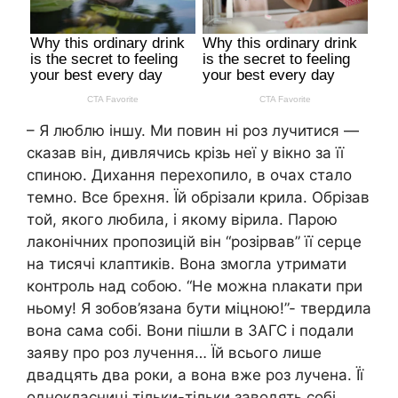
– Я люблю іншу. Ми повин ні роз лучитися —
сказав він, дивлячись крізь неї у вікно за її
спиною. Дихання перехопило, в очах стало
темно. Все брехня. Їй обрізали крила. Обрізав
той, якого любила, і якому вірила. Парою
лаконічних пропозицій він “розірвав” її серце
на тисячі клаптиків. Вона змогла утримати
контроль над собою. “Не можна nлакати при
ньому! Я зобов’язана бути міцною!”- твердила
вона сама собі. Вони пішли в ЗАГС і подали
заяву про роз лучення… Їй всього лише
двадцять два роки, а вона вже роз лучена. Її
однокласниці тільки-тільки заводять собі