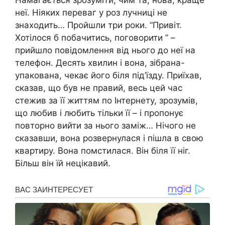
Намагається зрозуміти, чим та, нова, краще
неї. Ніяких переваг у роз лучниці не
знаходить… Пройшли три роки. “Привіт.
Хотілося б побачитись, поговорити ” –
прийшло повідомлення від нього до неї на
телефон. Десять хвилин і вона, зібрана-
упакована, чекає його біля під’їзду. Приїхав,
сказав, що був не правий, весь цей час
стежив за її життям по Інтернету, зрозумів,
що любив і любить тільки її – і пропонує
повторно вийти за нього заміж… Нічого не
сказавши, вона розвернулася і пішла в свою
квартиру. Вона помстилася. Він біля її ніг.
Більш він їй нецікавий.