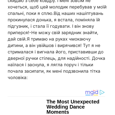
скидаю з себе ковдру. І мені зовсім не
хочеться, щоб цей молодик перебував у моїй
спальні, поки я сплю.Від наших нашіптувань
прокинулася донька, я встала, поміняла їй
підгузник, і стала її годувати. І він знову
приперся!-Не можу свій зарядник знайти,
дай свій.Я тримаю на руках чмокаючу
дитини, а він увійшов і вирячився! Тут я не
стрималася і вигнала його, приставивши до
дверної ручки стілець, для надійності. Дочка
наїлася і заснула, я лягла поруч і тільки
почала засипати, як мені подзвонила тітка
чоловіка: