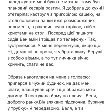
народжувати мені було не можна, тому був
плановий кесарів розтин. Я добрела до кухні і
отетеріла: каструля з пригорілою кашею, на
столі половина пачки вже розморожених
пельменів, в раковині купа тарілок, хліб з
крихтами на столі. Посеред цієї пишноти
сидів Веніамін і тріщав по телефону:- Так,
зустрінемося. У мене переночуєш, якщо що.
Ні, домашні не проти, я у брата живу. Беруші
з собою візьми, а то тут личинка вічно
кричить, спати не дає.
Образа накотилася на мене з головою:
приперся в чужий будинок, не дає мені
спати, влаштував срач і ще ображає мою
дитину. Я постукала йому по плечу:- Веня,
доброго ранку.Він злякано підскочив, буркнув
у трубку:- Я передзвоню. Валя, а ти