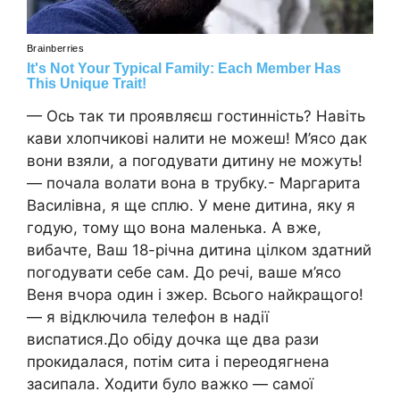
— Ось так ти проявляєш гостинність? Навіть
кави хлопчикові налити не можеш! М’ясо дак
вони взяли, а погодувати дитину не можуть!
— почала волати вона в трубку.- Маргарита
Василівна, я ще сплю. У мене дитина, яку я
годую, тому що вона маленька. А вже,
вибачте, Ваш 18-річна дитина цілком здатний
погодувати себе сам. До речі, ваше м’ясо
Веня вчора один і зжер. Всього найкращого!
— я відключила телефон в надії
виспатися.До обіду дочка ще два рази
прокидалася, потім сита і переодягнена
засипала. Ходити було важко — самої