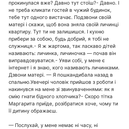
прокинулася вже? Давно тут стоїш?- Давно. І
не треба кликати гостей в чужий будинок,
тебе тут одного вистачає. Подзвони своїй
матері і скажи, щоб вона зняла своїй личинці
квартиру. Тут ти не залишишся. І кухню
прибери за собою, будь добрий, я тобі не
служниця.- Я ж жартома, так ласкаво дітей
називають: личинка, личиночка — почав він
виправдовуватися.- Уяви собі, у мене є
інтернет і я знаю, кого називають личинками.
Дзвони матері. — Я пошкандибала назад в
спальню.Увечері чоловік прийшов з роботи і
накинувся на мене зі звинуваченнями: як я
смію гнати бідного хлопчика?- Скоро тітка
Маргарита приїде, розібратися хоче, чому ти
її дитину ображаєш.
— Послухай, у мене немає ні часу, ні