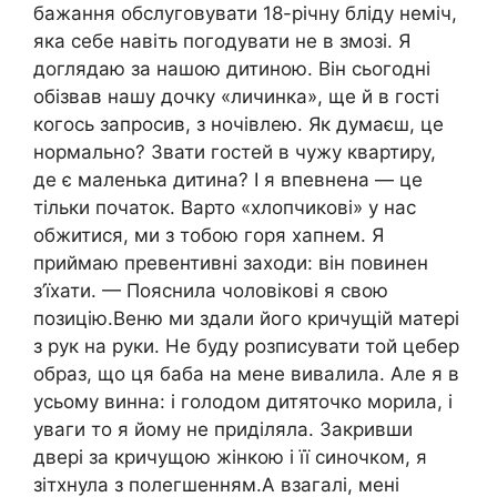
бажання обслуговувати 18-річну бліду неміч,
яка себе навіть погодувати не в змозі. Я
доглядаю за нашою дитиною. Він сьогодні
обізвав нашу дочку «личинка», ще й в гості
когось запросив, з ночівлею. Як думаєш, це
нормально? Звати гостей в чужу квартиру,
де є маленька дитина? І я впевнена — це
тільки початок. Варто «хлопчикові» у нас
обжитися, ми з тобою горя хапнем. Я
приймаю превентивні заходи: він повинен
з’їхати. — Пояснила чоловікові я свою
позицію.Веню ми здали його кричущій матері
з рук на руки. Не буду розписувати той цебер
образ, що ця баба на мене вивалила. Але я в
усьому винна: і голодом дитяточко морила, і
уваги то я йому не приділяла. Закривши
двері за кричущою жінкою і її синочком, я
зітхнула з полегшенням.А взагалі, мені