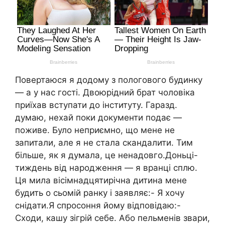
Повертаюся я додому з пологового будинку
— а у нас гості. Двоюрідний брат чоловіка
приїхав вступати до інституту. Гаразд.
думаю, нехай поки документи подає —
поживе. Було неприємно, що мене не
запитали, але я не стала скандалити. Тим
більше, як я думала, це ненадовго.Доньці-
тиждень від народження — я вранці сплю.
Ця мила вісімнадцятирічна дитина мене
будить о сьомій ранку і заявляє:- Я хочу
снідати.Я спросоння йому відповідаю:-
Сходи, кашу зігрій себе. Або пельменів звари,