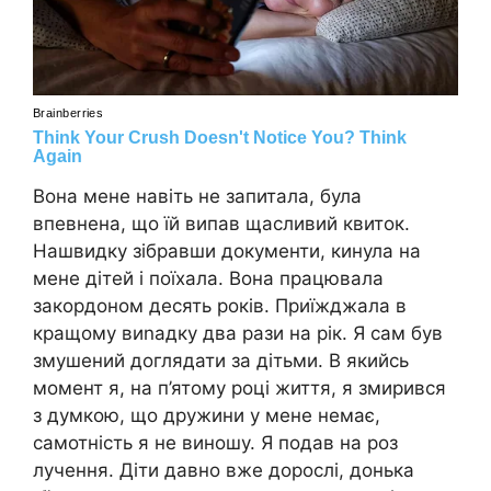
Вона мене навіть не запитала, була
впевнена, що їй випав щасливий квиток.
Нашвидку зібравши документи, кинула на
мене дітей і поїхала. Вона працювала
закордоном десять років. Приїжджала в
кращому виnадку два рази на рік. Я сам був
змушений доглядати за дітьми. В якийсь
момент я, на п’ятому році життя, я змирився
з думкою, що дружини у мене немає,
самотність я не виношу. Я подав на роз
лучення. Діти давно вже дорослі, донька