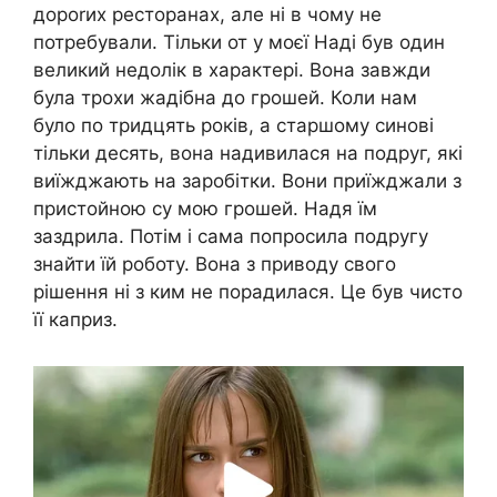
дороrих ресторанах, але ні в чому не
потребували. Тільки от у моєї Наді був один
великий недолік в характері. Вона завжди
була трохи жадібна до грошей. Коли нам
було по тридцять років, а старшому синові
тільки десять, вона надивилася на подруг, які
виїжджають на заробітки. Вони приїжджали з
пристойною су мою грошей. Надя їм
заздрила. Потім і сама попросила подругу
знайти їй роботу. Вона з приводу свого
рішення ні з ким не порадилася. Це був чисто
її каприз.