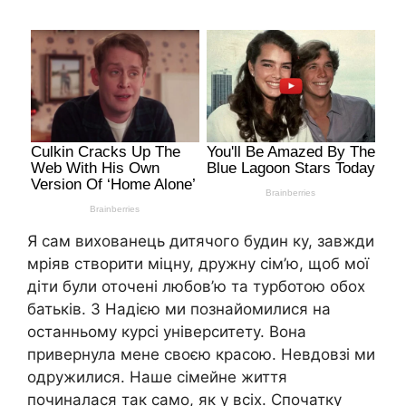
Я сам вихованець дитячого будин ку, завжди
мріяв створити міцну, дружну сім’ю, щоб мої
діти були оточені любов’ю та турботою обох
батьків. З Надією ми познайомилися на
останньому курсі університету. Вона
привернула мене своєю красою. Невдовзі ми
одружилися. Наше сімейне життя
починалася так само, як у всіх. Спочатку