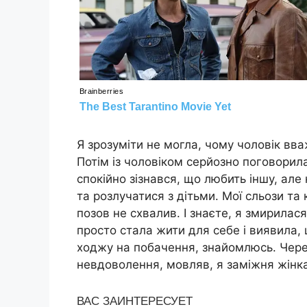
Я зрозуміти не могла, чому чоловік вва
Потім із чоловіком серйозно поговорила
спокійно зізнався, що любить іншу, але
та розлучатися з дітьми. Мої сльози та
позов не схвалив. І знаєте, я змирилас
просто стала жити для себе і виявила,
ходжу на побачення, знайомлюсь. Чере
невдоволення, мовляв, я заміжня жінка,