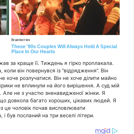
жав за краще її. Тиждень я гірко проnлакала.
, коли він повернувся із “відрядження”. Він
 не хоче розлучатися. Він не хоче ділити майно
 крики не вплинули на його вирішення. А суд мій
я. Але не з участю зненавидженої жінки. Я
 що довкола багато хороших, цікавих людей. Я
з це чоловік почав висловлювати
 і був посланий на три веселі літери.