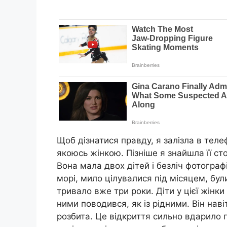
Щоб дізнатися правду, я залізла в теле
якоюсь жінкою. Пізніше я знайшла її ст
Вона мала двох дітей і безліч фотограф
морі, мило цілувалися під місяцем, були
тривало вже три роки. Діти у цієї жінки
ними поводився, як із рідними. Він наві
розбита. Це відкриття сильно вдарило п