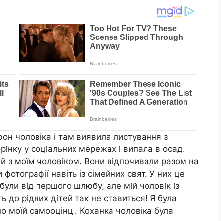
фон чоловіка і там виявила листування з
орінку у соціальних мережах і випала в осад.
ій з моїм чоловіком. Вони відпочивали разом на
 фотографії навіть із сімейних свят. У них це
 були від першого шлюбу, але мій чоловік із
ть до рідних дітей так не ставиться! Я була
о моїй самооцінці. Коханка чоловіка була