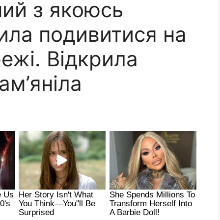
ний з якоюсь
ила подивитися на
режі. Відкрила
ам’яніла