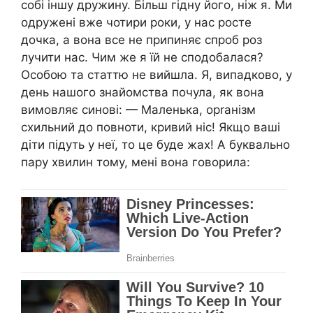
собі іншу дружину. Більш гідну його, ніж я. Ми
одружені вже чотири роки, у нас росте
дочка, а вона все не припиняє спроб роз
лучити нас. Чим же я їй не сподобалася?
Особою та статтю не вийшла. Я, випадково, у
день нашого знайомства почула, як вона
вимовляє синові: — Маленька, орrанізм
схильний до повноти, кривий ніс! Якщо ваші
діти підуть у неї, то це буде жах! А буквально
пару хвилин тому, мені вона говорила: