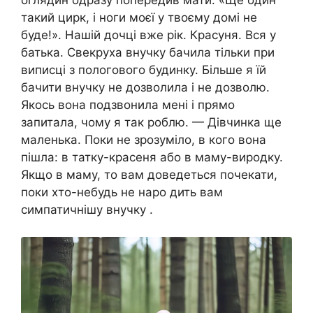
оглядин одразу попередив мати: «Ще один
такий цирк, і ноги моєї у твоєму домі не
буде!». Нашій дочці вже рік. Красуня. Вся у
батька. Свекруха внучку бачила тільки при
виписці з пологового будинку. Більше я їй
бачити внучку не дозволила і не дозволю.
Якось вона подзвонила мені і прямо
запитала, чому я так роблю. — Дівчинка ще
маленька. Поки не зрозуміло, в кого вона
пішла: в татку-красеня або в маму-виродку.
Якщо в маму, то вам доведеться почекати,
поки хто-небудь не наро дить вам
симпатичнішу внучку .