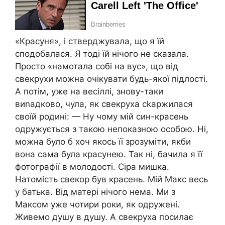
«Красуня», і стверджувала, що я їй
сподобалася. Я тоді їй нічого не сказала.
Просто «намотала собі на вус», що від
свекрухи можна очікувати будь-якої підлості.
А потім, уже на весіллі, знову-таки
виnадково, чула, як свекруха сkаржилася
своїй родині: — Ну чому мій син-красень
одружується з такою непоказною особою. Ні,
можна було б хоч якось її зрозуміти, якби
вона сама була красунею. Так ні, бачила я її
фотографії в молодості. Сіра мишка.
Натомість свекор був красень. Мій Макс весь
у батька. Від матері нічого нема. Ми з
Максом уже чотири роки, як одружені.
Живемо душу в душу. А свекруха посилає