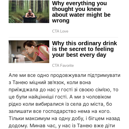
Але ми все одно nродовжували підтримувати
з Танею міцний зв’язок, коли вона
приїжджала до нас у гості зі своєю сім’єю, то
це були найцінніші гості. А ми з чоловіком
рідко коли вибиралися із села до міста, бо
залишати все господарство нема на кого.
Тільки максимум на одну добу, і бігцем назад
додому. Минав час, у нас із Танею вже діти