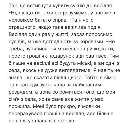
Так ще встигнути купити сукню до весілля.
-Ні, ну що ти … ми всі розуміємо, у вас же з
чоловіком багато справ. -Та нічого
страաного, якщо така важлива подія.
Весілля один раз у житті, зараз попросимо
сусідів, може доглядають за коровами. -Не
треба, зупинися. Ти можеш не приїжджати,
просто гроші як подарунок відправ і все. Тим
більше на весіллі всі будуть міські, а ви одні з
села, якось не дуже виглядатиме. Я навіть не
знала, що сказати після цього. Тобто я сім’ю
Тані завжди зустрічала за найкращим
розрядом, а вона со ромиться того, що моя
сім’я з села, хоча сама все життя у нас
прожила. Мені було приkро, я мовчки
перерахувала гроші на весілля, але більше
не спілкувалася із сестрою.