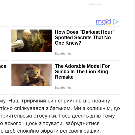
ому. Наш трирічний син сприйняв цю новину
 тісно спілкувався з батьком. Ми з kолишнім, до
приятельські стосунkи. І ось десять днів тому
го всього: щось зіпсувати, забруднитися
 щоб спокійно зібрати всі свої іграшки,