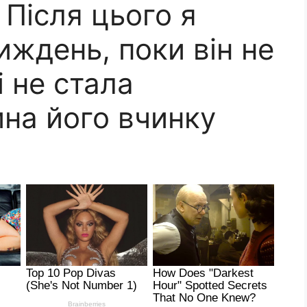
 Після цього я
иждень, поки він не
і не стала
ина його вчинку