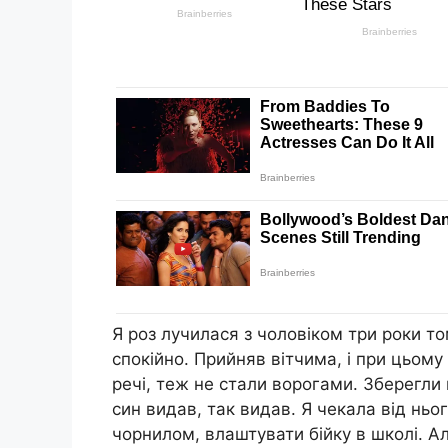
Я роз лучилася з чоловіком три роки т
спокійно. Прийняв вітчима, і при цьому
речі, теж не стали ворогами. Зберегли 
син видав, так видав. Я чекала від ньо
чорнилом, влаштувати бійку в школі. Але