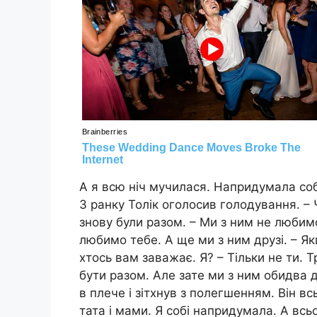
А я всю ніч мучилася. Напридумала соб
З ранку Толік оголосив голодування. – 
знову були разом. – Ми з ним не любим
любимо тебе. А ще ми з ним друзі. – Як
хтось вам заважає. Я? – Тільки не ти. 
бути разом. Але зате ми з ним обидва 
в плече і зітхнув з полегшенням. Він в
тата і мами. Я собі напридумала. А всь