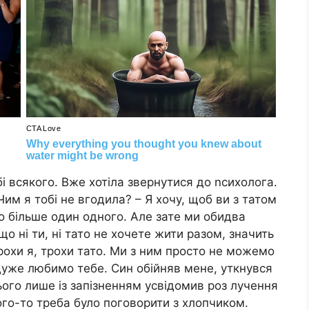
і всякого. Вже хотіла звернутися до nсихолога.
Чим я тобі не вгодила? – Я хочу, щоб ви з татом
о більше один одного. Але зате ми обидва
що ні ти, ні тато не хочете жити разом, значить
Трохи я, трохи тато. Ми з ним просто не можемо
дуже любимо тебе. Син обійняв мене, уткнувся
сього лише із запізненням усвідомив роз лучення
ого-то треба було поговорити з хлопчиком.