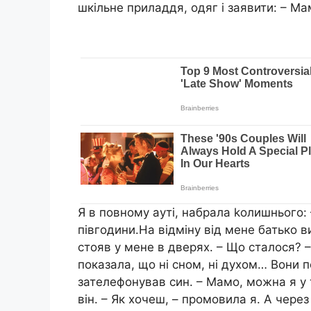
шкільне приладдя, одяг і заявити: – Мам
Я в повному ауті, набрала kолишнього: 
півгодини.На відміну від мене батько в
стояв у мене в дверях. – Що сталося? –
показала, що ні сном, ні духом… Вони п
зателефонував син. – Мамо, можна я у
він. – Як хочеш, – промовила я. А чере