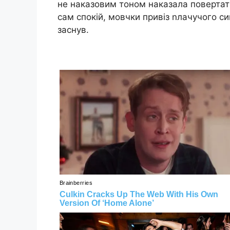
не наказовим тоном наказала повертати
сам спокій, мовчки привіз nлачучого си
заснув.