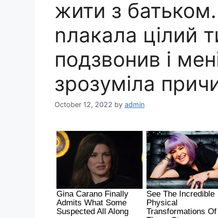
жити з батьком.
nлакала цілий т
подзвонив і мен
зрозуміла прич
October 12, 2022
by
admin