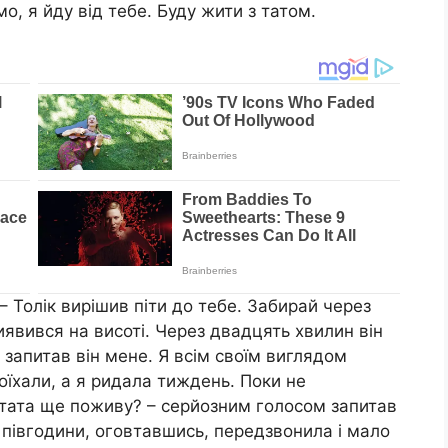
о, я йду від тебе. Буду жити з татом.
– Толік вирішив піти до тебе. Забирай через
иявився на висоті. Через двадцять хвилин він
 запитав він мене. Я всім своїм виглядом
оїхали, а я ридала тиждень. Поки не
 тата ще поживу? – серйозним голосом запитав
з півгодини, оговтавшись, передзвонила і мало