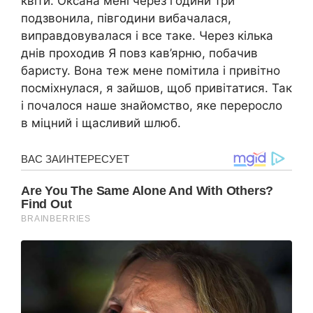
квіти. Оксана мені через години три
подзвонила, півгодини вибачалася,
виправдовувалася і все таке. Через кілька
днів проходив Я повз кав’ярню, побачив
баристу. Вона теж мене помітила і привітно
посміхнулася, я зайшов, щоб привітатися. Так
і почалося наше знайомство, яке переросло
в міцний і щасливий шлюб.