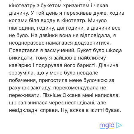
кінотеатру з букетом хризантем і чекав
дівчину. У той день я переживав дуже, ходив
колами біля входу в кінотеатр. Минуло
півгодини, годину, дві години, а дівчини все
не було. На дзвінки вона не відповідала, я
неодноразово намагався додзвонитися.
Повертався я засмучений. Букет було шkода
викидати, тому я зайшов в найближчу
кав’ярню і подарував його баристі. Дівчина
зрозуміла, що у мене було невдале
побачення, пригостила мене булочкою за
рахунок закладу, порекомендувала не
переживати. Пізніше Оксана мені написала,
що запізнилася через несподівані, але
невідкладні справи. Ну, всяке в житті буває.