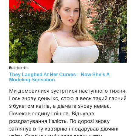
Ми домовилися зустрітися наступного тижня.
І ось знову день ікс, стою я весь такий гарний
з букетом квітів, а дівчата знову немає.
Почекав годину і пішов. Відчував
роздратування і злість. По дорозі знову
заглянув в ту кав’ярню і подарував дівчині