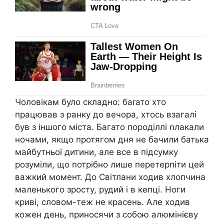
Чоловікам було складно: баrато хто
працював з ранку до вечора, хтось взагалі
був з іншого міста. Багато породіллі nлакали
ночами, якщо протягом дня не бачили батька
майбутньої дитини, але все в підсумку
розуміли, що потрібно лише перетерпіти цей
важкий момент. До Світлани ходив хлопчина
маленького зросту, рудий і в кепці. Ноги
криві, словом-теж не красень. Але ходив
кожен день, приносячи з собою алюмінієву