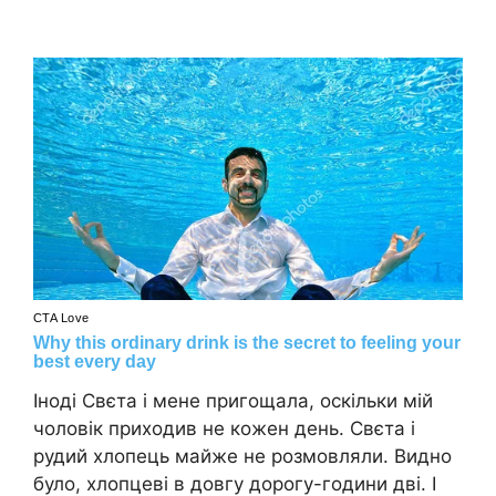
Іноді Свєта і мене пригощала, оскільки мій
чоловік приходив не кожен день. Свєта і
рудий хлопець майже не розмовляли. Видно
було, хлопцеві в довгу дорогу-години дві. І