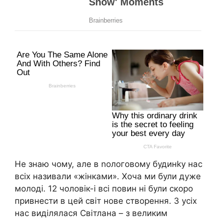
Не знаю чому, але в nологовому будинkу нас
всіх називали «жінками». Хоча ми були дуже
молоді. 12 чоловік-і всі повин ні були скоро
привнести в цей світ нове створення. З усіх
нас виділялася Світлана – з великим