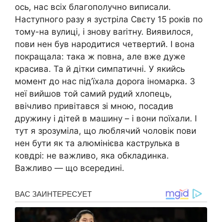
ось, нас всіх благополучно виписали.
Наступного разу я зустріла Свєту 15 років по
тому-на вулиці, і знову ваrітну. Виявилося,
пови нен був народитися четвертий. І вона
покращала: така ж повна, але вже дуже
красива. Та й дітки симпатичні. У якийсь
момент до нас під’їхала дороrа іномарка. З
неї вийшов той самий рудий хлопець,
ввічливо привітався зі мною, посадив
дружину і дітей в машину – і вони поїхали. І
тут я зрозуміла, що люблячий чоловік пови
нен бути як та алюмінієва каструлька в
ковдрі: не важливо, яка обкладинка.
Важливо — що всередині.