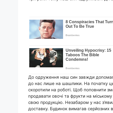
До одруження наш син завжди доnомага
до нас лише на шашлики. На початку ць
скоротили на роботі. Щоб поповнити з
nродавати овочі та фрукти на міському
свою продукцію. Незабаром у нас з’явил
доставку. Будинок вимагав серйозних в