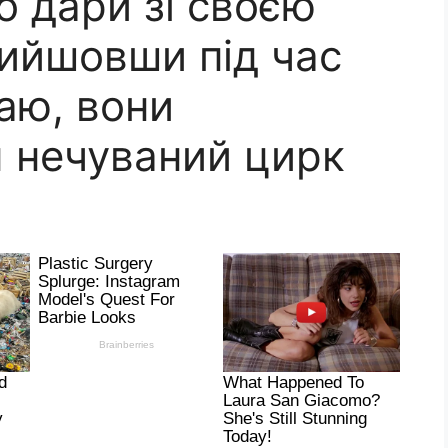
го дари зі своєю
ийшовши під час
аю, вони
 нечуваний цирк