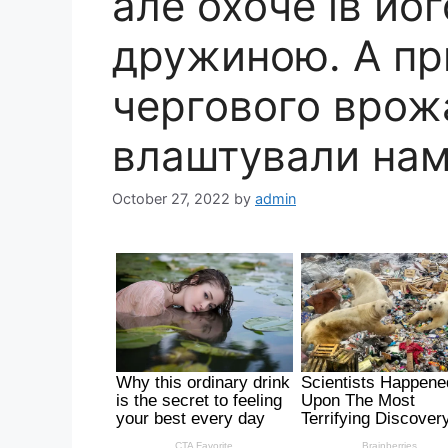
але охоче їв йо
дружиною. А пр
чергового врож
влаштували нам
October 27, 2022
by
admin