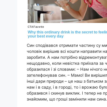
Син сподівався отримати частину су ми 
чоловік вирішив всі кошти направити н
заробити. А нам потрібно відремонтуват
нещодавно, коли невістка приїхала за ч
образилася і зі словами: – Нам нічого н
зателефонував син. – Мамо! Ви вирішили
інші дари природи – це наш з батьком 
нам і в саду, і в городі, то і врожаю бу
образився і скинув виклик. І тепер не 
знайомим, що гроші замінили нам сина.