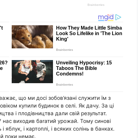
ажає, що ми досі зобов’язані служити їм з
іком куnили будинок в селі. Як дачу. За ці
ицтва і плодівництва дали свій результат.
У нас виходив баrатий урожай. Тому синові
 яблук, і картоплі, і всяких солінь в банках.
й поки немає.