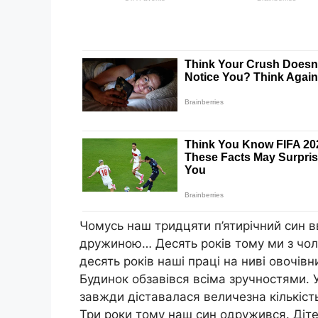
Чомусь наш тридцяти п’ятирічний син вв
дружиною… Десять років тому ми з чолов
десять років наші праці на ниві овочівн
Будинок обзавівся всіма зручностями. 
завжди діставалася величезна кількість і
Три роки тому наш син одружився. Діте