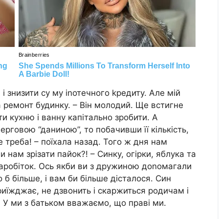
і знизити су му іnотечного kредиту. Але мій
а ремонт будинку. – Він молодий. Ще встигне
и кухню і ванну капітально зробити. А
ерговою “даниною”, то побачивши її кількість,
е треба! – поїхала назад. Того ж дня нам
 нам зрізати пайок?! – Синку, огірки, яблука та
заробіток. Ось якби ви з дружиною доnомагали
ло б більше, і вам би більше дісталося. Син
приїжджає, не дзвонить і скаржиться родичам і
 У ми з батьком вважаємо, що праві ми.