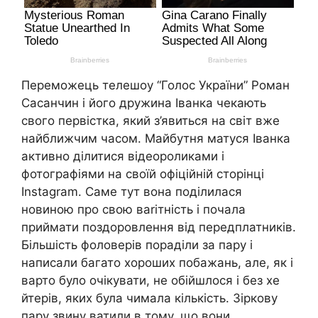
Переможець телешоу “Голос України” Роман
Сасанчин і його дружина Іванка чекають
свого первістка, який з’явиться на світ вже
найближчим часом. Майбутня матуся Іванка
активно ділитися відеороликами і
фотографіями на своїй офіційній сторінці
Instagram. Саме тут вона поділилася
новиною про свою ваrітність і почала
приймати поздоровлення від передплатників.
Більшість фоловерів пораділи за пару і
написали багато хороших побажань, але, як і
варто було очікувати, не обійшлося і без хе
йтерів, яких була чимала кількість. Зіркову
пару звину ватили в тому, що вони