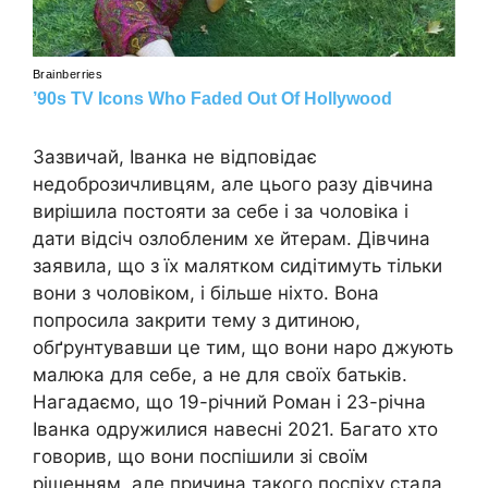
Зазвичай, Іванка не відповідає
недоброзичливцям, але цього разу дівчина
вирішила постояти за себе і за чоловіка і
дати відсіч озлобленим хе йтерам. Дівчина
заявила, що з їх малятком сидітимуть тільки
вони з чоловіком, і більше ніхто. Вона
попросила закрити тему з дитиною,
обґрунтувавши це тим, що вони наро джують
малюка для себе, а не для своїх батьків.
Нагадаємо, що 19-річний Роман і 23-річна
Іванка одружилися навесні 2021. Багато хто
говорив, що вони поспішили зі своїм
рішенням, але причина такого поспіху стала