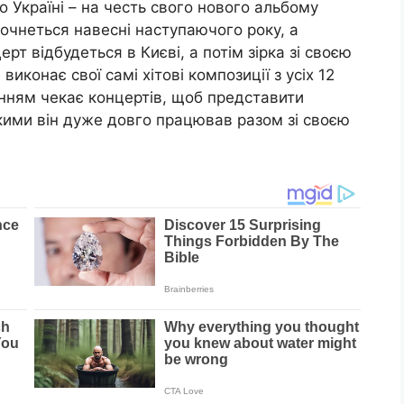
о Україні – на честь свого нового альбому
почнеться навесні наступаючого року, а
рт відбудеться в Києві, а потім зірка зі своєю
виконає свої самі хітові композиції з усіх 12
пінням чекає концертів, щоб представити
кими він дуже довго працював разом зі своєю