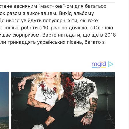
стане весняним “маст-хев”-ом для багатьох
рок разом з виконавцем. Вихід альбому
о нього увійдуть популярні хіти, які вже
 спільні роботи з 10-річною дочкою, з Оленою
лишає сюрпризом. Варто нагадати, що ще в 2018
ли тринадцять українських пісень, багато з