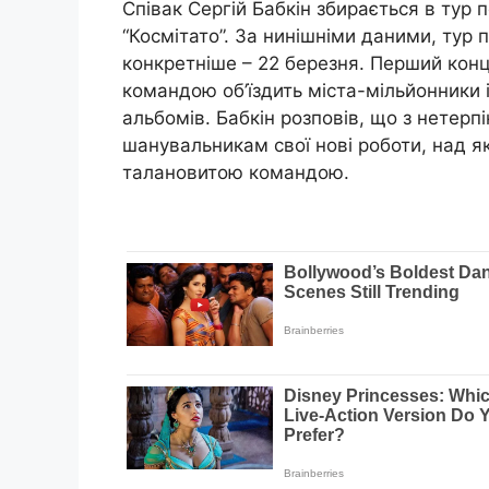
Співак Сергій Бабкін збирається в тур п
“Космітато”. За нинішніми даними, тур 
конкретніше – 22 березня. Перший конце
командою об’їздить міста-мільйонники і 
альбомів. Бабкін розповів, що з нетер
шанувальникам свої нові роботи, над я
талановитою командою.