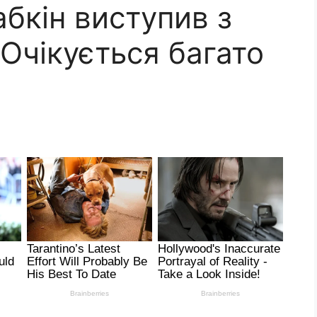
абкін виступив з
Очікується багато