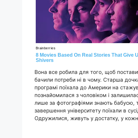
Вона все робила для того, щоб поставит
бачили потреби ні в чому. Старша дочка
програмі поїхала до Америки на стажув
познайомилася з чоловіком і залишилася
лише за фотографіями знають бабусю, та
завершення університету поїхали в сусідн
Одружилися, живуть у достатку, у кожн