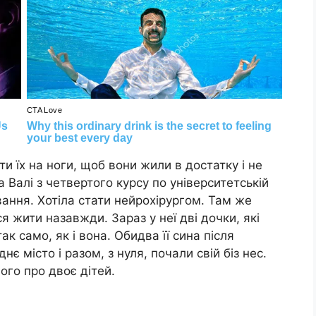
и їх на ноги, щоб вони жили в достатку і не
 Валі з четвертого курсу по університетській
ання. Хотіла стати нейрохірургом. Там же
 жити назавжди. Зараз у неї дві дочки, які
к само, як і вона. Обидва її сина після
є місто і разом, з нуля, почали свій біз нес.
ого про двоє дітей.