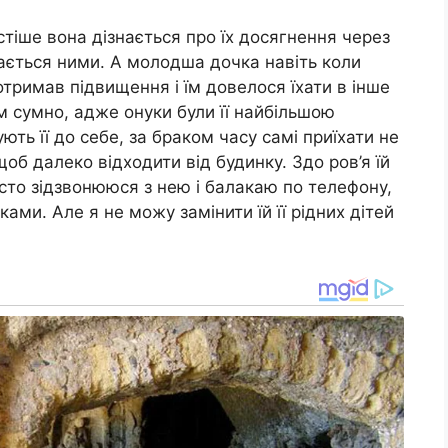
стіше вона дізнається про їх досягнення через
ається ними. А молодша дочка навіть коли
тримав підвищення і їм довелося їхати в інше
ім сумно, адже онуки були її найбільшою
ють її до себе, за браком часу самі приїхати не
 щоб далеко відходити від будинку. Здо ров’я їй
часто зідзвонююся з нею і балакаю по телефону,
ками. Але я не можу замінити їй її рідних дітей