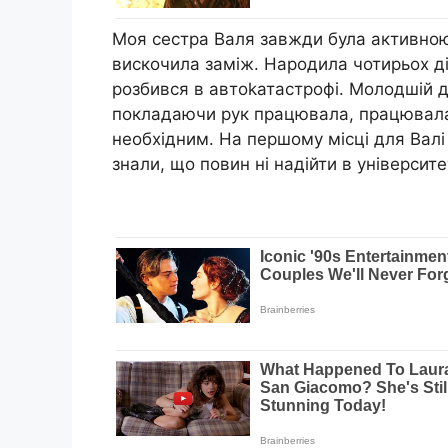
Моя сестра Валя завжди була активною,
вискочила заміж. Народила чотирьох ді
розбився в автоkатастрофі. Молодшій до
покладаючи рук працювала, працювала д
необхідним. На першому місці для Валі з
знали, що повин ні надійти в університе