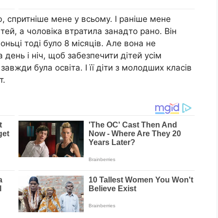
 спритніше мене у всьому. І раніше мене
тей, а чоловіка втратила занадто рано. Він
ньці тоді було 8 місяців. Але вона не
ень і ніч, щоб забезпечити дітей усім
авжди була освіта. І її діти з молодших класів
т.