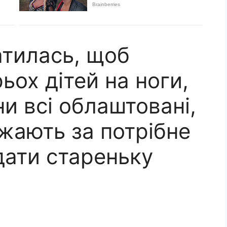
атилась, щоб
ьох дітей на ноги,
ни всі облаштовані,
ажають за потрібне
ідати стареньку