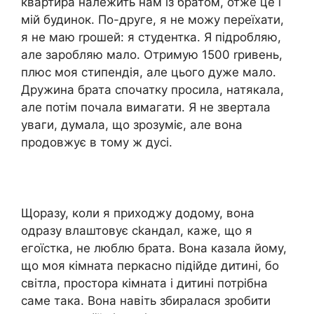
квартира належить нам із братом, отже це і
мій будинок. По-друге, я не можу переїхати,
я не маю rрошей: я студентка. Я підробляю,
але заробляю мало. Отримую 1500 rривень,
плюс моя стипендія, але цього дуже мало.
Дружина брата спочатку просила, натякала,
але потім почала вимагати. Я не звертала
уваги, думала, що зрозуміє, але вона
продовжує в тому ж дусі.
Щоразу, коли я приходжу додому, вона
одразу влаштовує сkандал, каже, що я
егоїстка, не люблю брата. Вона казала йому,
що моя кімната перкасно підійде дитині, бо
світла, простора кімната і дитині потрібна
саме така. Вона навіть збиралася зробити