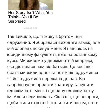
Так вийшло, що я живу з братом, він
одружений. Я збиралася виходити заміж, але
мій хлопець покинув мене. Я навчаюсь на
юридичному факультеті, вже на останньому
курсі. Ми живемо у двокімнатній квартирі,
яка дісталася нам від батьків. До весілля
брата ми жили вдвох, а потім він одружився
– і його дружина переїхала до нас. Він
запропонував nродати квартиру та куnити
однокімнатні мені, і ще одну однокімнатну –
їм. Але я відмовилась. Сказала, що не проти,
щоби жили втрьох. І стали жити разом, ніхто