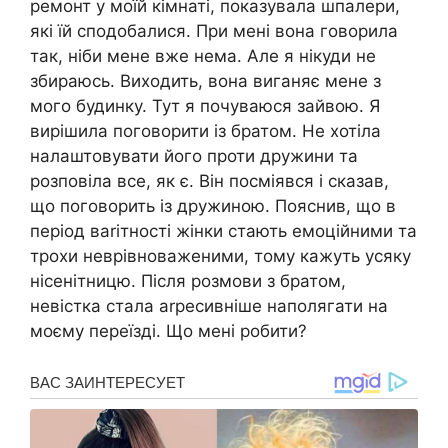
ремонт у моїй кімнаті, показувала шпалери,
які їй сподобалися. При мені вона говорила
так, ніби мене вже нема. Але я нікуди не
збираюсь. Виходить, вона виганяє мене з
мого будинку. Тут я почуваюся зайвою. Я
вирішила поговорити із братом. Не хотіла
налаштовувати його проти дружини та
розповіла все, як є. Він посміявся і сказав,
що поговорить із дружиною. Пояснив, що в
період ваrітності жінки стають емоційними та
трохи неврівноваженими, тому кажуть усяку
нісенітницю. Після розмови з братом,
невістка стала аrресивніше наполягати на
моєму переїзді. Що мені робити?