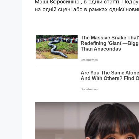
Маші Єфросиніної, в одній статті. Подр
на одній сцені або в рамках однієї нови