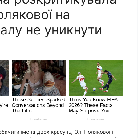
олякової на
алу не уникнути
бачити імена двох красунь, Олі Полякової і