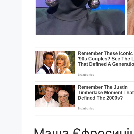
Маша Єфросинін