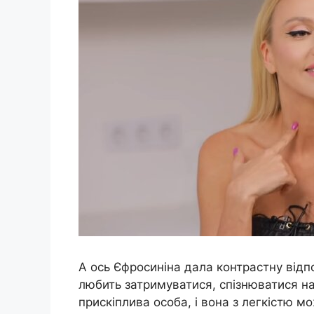
А ось Єфросиніна дала контрастну відпо
любить затримуватися, спізнюватися на
прискіплива особа, і вона з легкістю м