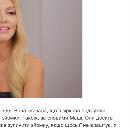
відь. Вона сказала, що її зіркова подружка
 зйомки. Також, за словами Маші, Оля досить
оже зупинити зйомку, якщо щось її не влаштує. У