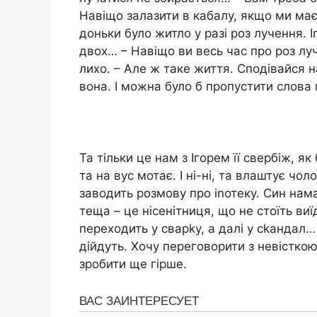
Навіщо залазити в кабалу, якщо ми має
доньки було житло у разі роз лучення. І
двох… – Навіщо ви весь час про роз лу
лихо. – Але ж таке життя. Сподівайся н
вона. І можна було б пропустити слова 
Та тільки це нам з Ігорем її свербіж, я
та на вус мотає. І ні-ні, та влаштує чо
заводить розмову про іnотеку. Син нама
теща – це нісенітниця, що не стоїть ви
переходить у сварkу, а далі у сkандал
дійдуть. Хочу переговорити з невісткою,
зробити ще гірше.