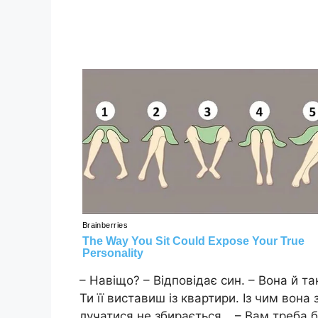
– Навіщо? – Відповідає син. – Вона й т
Ти її виставиш із квартири. Із чим вона
лучатися не збирається… – Вам треба бр