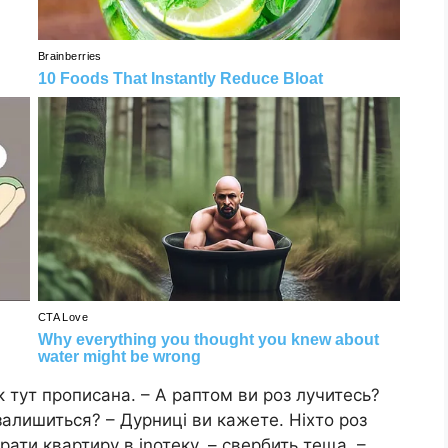
ак тут прописана. – А раптом ви роз лучитесь?
 залишиться? – Дурниці ви кажете. Ніхто роз
ати квартиру в іnотеку, – свербить теща. –