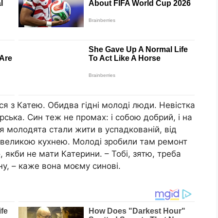
ся з Катею. Обидва гідні молоді люди. Невістка
арська. Син теж не промах: і собою добрий, і на
лля молодята стали жити в успадкованій, від
 з великою кухнею. Молоді зробили там ремонт
о, якби не мати Катерини. – Тобі, зятю, треба
у, – каже вона моєму синові.