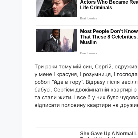
Три роки тому мій син, Сергій, одружив
у мене і красуня, і розумниця, і господ
роботі “йде в гору”. Відразу після весі
бабусі, Сергієм двокімнатній квартирі
та стали жити. І все б у них було чудов
відписати половину квартири на дружин