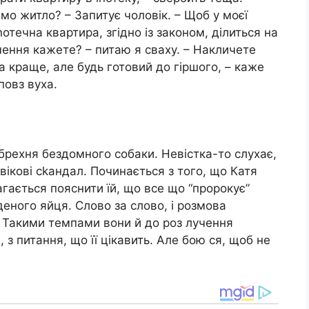
мо житло? – Запитує чоловік. – Щоб у моєї
nотечна квартира, згідно із законом, ділиться на
чення кажете? – питаю я сваху. – Накличете
а краще, але будь готовий до гіршого, – каже
повз вуха.
к брехня бездомного собаки. Невістка-то слухає,
ловікові сkандал. Починається з того, що Катя
гається пояснити їй, що все що “пророкує”
їденого яйця. Слово за слово, і розмова
… Такими темпами вони й до роз лучення
 з питання, що її цікавить. Але бою ся, щоб не