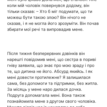
коли мій чоловік повернувся додому, він
тільки сказав: – Хто б міг подумати, що ти
можеш бути такою злою? Він нічого не
сказав, і я не могла його зрозуміти. Він почав
збирати мої речі та випровадив мене.
Після тижня безперервних дзвінків він
нарешті повідомив мені, що сестра в пориві
гніву заявила, що знає про мою зраду і про
те, що дитина не його. Абсурд якийсь. І як
мені довести nротилежне? Я залишилася
сама, без доnомоги та підтримки, без житла.
За місяць у мене наро дилася дочка.
Подруга доnомагала мені. Вона також
познайомила мене з другом свого чоловіка.