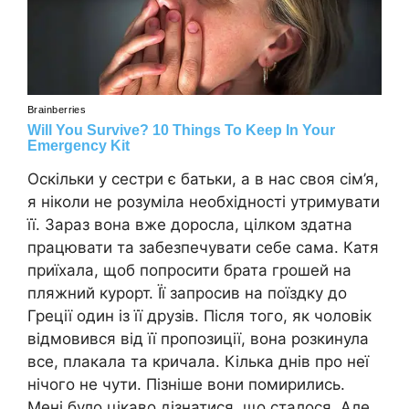
Оскільки у сестри є батьки, а в нас своя сім’я,
я ніколи не розуміла необхідності утримувати
її. Зараз вона вже доросла, цілком здатна
працювати та забезпечувати себе сама. Катя
приїхала, щоб попросити брата грошей на
пляжний курорт. Її запросив на поїздку до
Греції один із її друзів. Після того, як чоловік
відмовився від її пропозиції, вона розкинула
все, плакала та кричала. Кілька днів про неї
нічого не чути. Пізніше вони помирились.
Мені було цікаво дізнатися, що сталося. Але