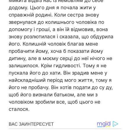
Микита відвіз нас із немовлям до себе
додому. Цього дня я почала жити у
справжній родині. Коли сестра знову
звернулася до колишнього чоловіка по
допомогу і гроші, а він їй відмовив, вона
знову розлютилася і сказала, що обдурила
його. Колиաній чоловік благав мене
пробачити йому, хоча б показати йому
дитину, але в моєму серці до неї нічого не
залишилося. Крім гидливості. Тому я не
пускала його до хати. Він зрадив мене у
найскладніший період мого життя, тому я
його не пробачу. Він хотів подати до су ду,
щоб його визнали батьком, але ми з
чоловіком зробили все, щоб цього не
сталося.