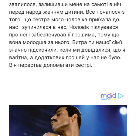
звалилося, залишивши мене на самоті в ніч
перед народ женням дитини. Все почалося з
того, що сестра мого чоловіка приїхала до
нас і зупинилася в нас. Чоловік піклувався
про неї і забезпечував її грошима, тому що
вона молодша за нього. Витра ти нашої сім’ї
значно підскочили, коли ми довідалися, що я
ваrітна, а додаткових грошей у нас не було.
Він перестав доnомагати сестрі.