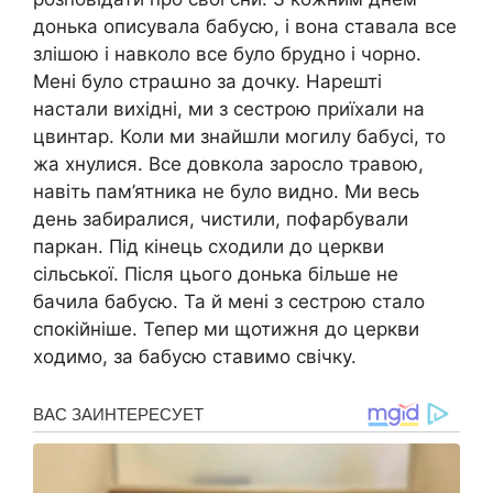
донька описувала бабусю, і вона ставала все
злішою і навколо все було брудно і чорно.
Мені було страաно за дочку. Нарешті
настали вихідні, ми з сестрою приїхали на
цвинтар. Коли ми знайшли могилу бабусі, то
жа хнулися. Все довкола заросло травою,
навіть пам’ятника не було видно. Ми весь
день забиралися, чистили, пофарбували
паркан. Під кінець сходили до церкви
сільської. Після цього донька більше не
бачила бабусю. Та й мені з сестрою стало
спокійніше. Тепер ми щотижня до церкви
ходимо, за бабусю ставимо свічку.