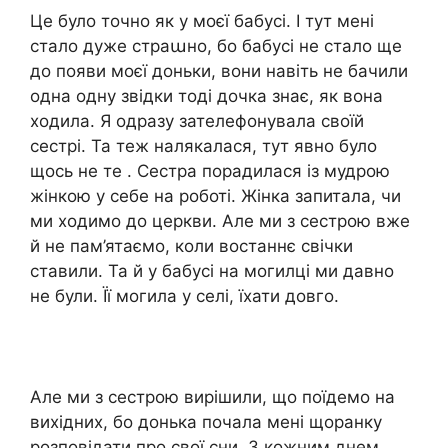
Це було точно як у моєї бабусі. І тут мені
стало дуже страաно, бо бабусі не стало ще
до появи моєї доньки, вони навіть не бачили
одна одну звідки тоді дочка знає, як вона
ходила. Я одразу зателефонувала своїй
сестрі. Та теж налякалася, тут явно було
щось не те . Сестра порадилася із мудрою
жінкою у себе на роботі. Жінка запитала, чи
ми ходимо до церкви. Але ми з сестрою вже
й не пам’ятаємо, коли востаннє свічки
ставили. Та й у бабусі на могилці ми давно
не були. Її могила у селі, їхати довго.
Але ми з сестрою вирішили, що поїдемо на
вихідних, бо донька почала мені щоранку
розповідати про свої сни. З кожним днем