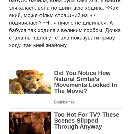
бабусю бачила, вона була така зла, я навіть
злякалася, вона по цвинтарю ходила. -Жах
який, може фільм страաний на ніч
подивилася? -Ні, я нічого не дивилася. А
бабуся так ходила з великим горбом. Дочка
стала на підлогу і стала показувати криву
ходу, так мені знайому.