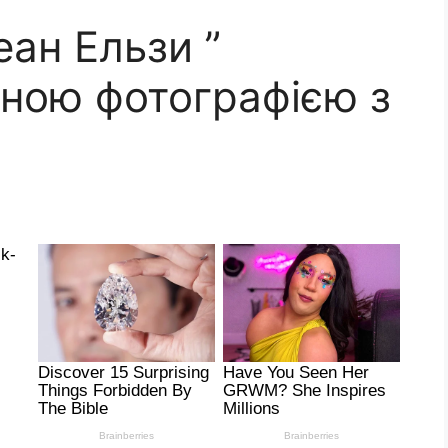
еан Ельзи ”
сною фотографією з