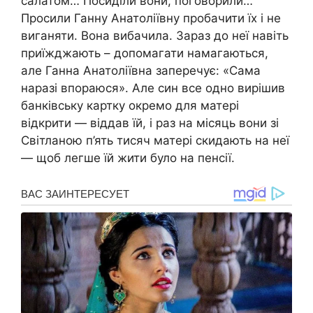
салатом… Посиділи вони, поговорили…
Просили Ганну Анатоліївну пробачити їх і не
виганяти. Вона вибачила. Зараз до неї навіть
приїжджають – допомагати намагаються,
але Ганна Анатоліївна заперечує: «Сама
наразі впораюся». Але син все одно вирішив
банківську картку окремо для матері
відкрити — віддав їй, і раз на місяць вони зі
Світланою п’ять тисяч матері скидають на неї
— щоб легше їй жити було на пенсії.