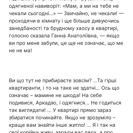
одягненої навиворіт: «Мам, а ми на тебе не
чекали сьогодні…» — Звичайно, не чекали! —
проходячи в кімнату і ще більше дивуючись
занедбаності та брудному хаосу в квартирі,
голосно сказала Ганна Анатоліївна, — якщо
ви про мене забули, це ще не означає, що ме
не не ма!
Ви що тут не прибираєте зовсім? …Та гірші
квартиранти, і то на таке не здатні… Ось що
означає – мамине не шкода! На себе
подивися, Аркадію, і одягнися… Не годиться
так виглядати! … У квартирі прямо зараз
збиратися починайте. Якщо не зрозуміло –
краще вам знайти інше житло! … Я і так на
свої копійки живу, заради вас двох, а про