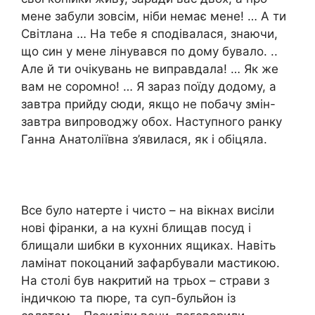
мене забули зовсім, ніби немає мене! … А ти
Світлана … На тебе я сподівалася, знаючи,
що син у мене лінувався по дому бувало. ..
Але й ти очікувань не виправдала! … Як же
вам не соромно! … Я зараз поїду додому, а
завтра прийду сюди, якщо не побачу змін-
завтра випроводжу обох. Наступного ранку
Ганна Анатоліївна з’явилася, як і обіцяла.
Все було натерте і чисто – на вікнах висіли
нові фіранки, а на кухні блищав посуд і
блищали шибки в кухонних ящиках. Навіть
ламінат покоцаний зафарбували мастикою.
На столі був накритий на трьох – страви з
індичкою та пюре, та суп-бульйон із