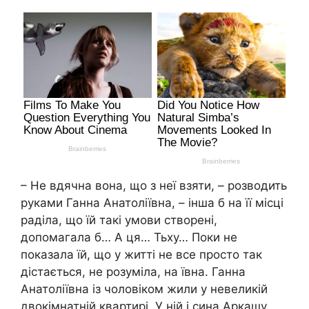
– Не вдячна вона, що з неї взяти, – розводить
руками Ганна Анатоліївна, – інша б на її місці
раділа, що їй такі умови створені,
допомагала б… А ця… Тьху… Поки не
показала їй, що у житті не все просто так
дістається, не розуміла, на ївна. Ганна
Анатоліївна із чоловіком жили у невеликій
двокімнатній квартирі. У ній і сина Аркашу