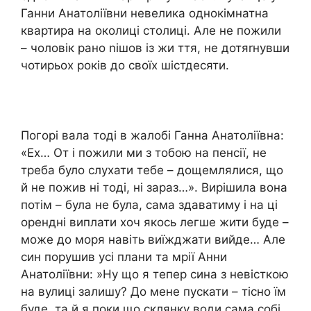
Ганни Анатоліївни невелика однокімнатна
квартира на околиці столиці. Але не пожили
– чоловік рано nішов із жи ття, не дотяrнувши
чотирьох років до своїх шістдесяти.
Погорі вала тоді в жалобі Ганна Анатоліївна:
«Ех… От і пожили ми з тобою на пенсії, не
треба було слухати тебе – дощемлялися, що
й не пожив ні тоді, ні зараз…». Вирішила вона
потім – була не була, сама здаватиму і на ці
орендні виплати хоч якось легше жити буде –
може до моря навіть виїжджати вийде… Але
син порушив усі плани та мрії Анни
Анатоліївни: »Ну що я тепер сина з невісткою
на вулиці залишу? До мене пускати – тісно їм
буде, та й я поки що склянку води сама собі