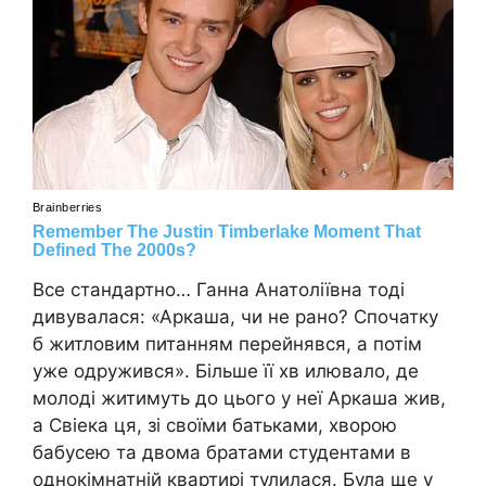
Все стандартно… Ганна Анатоліївна тоді
дивувалася: «Аркаша, чи не рано? Спочатку
б житловим питанням перейнявся, а потім
уже одружився». Більше її хв илювало, де
молоді житимуть до цього у неї Аркаша жив,
а Свіека ця, зі своїми батьками, хворою
бабусею та двома братами студентами в
однокімнатній квартирі тулилася. Була ще у