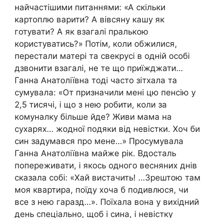
найчастішими питаннями: «А скільки
картоплю варити? А вівсяну кашу як
готувати? А як взагалі пралькою
користуватись?» Потім, коли обжилися,
перестали матері та свекрусі в одній особі
дзвонити взагалі, не те що приїжджати…
Ганна Анатоліївна тоді часто зітхала та
сумувала: «От призначили мені цю пенсію у
2,5 тисячі, і що з нею робити, коли за
комуналку більше йде? Живи мама на
сухарях… жодної подяки від невістки. Хоч би
син задумався про мене…» Просумувала
Ганна Анатоліївна майже рік. Вдосталь
попереживати, і якось одного весняних днів
сказала собі: «Хай вистачить! …Зрештою там
моя квартира, поїду хоча б подивлюся, чи
все з нею гаразд…». Поїхала вона у вихідний
день спеціально, щоб і сина, і невістку