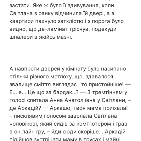
застати. Яке ж було її здивування, коли
Світлана з ранку відчинила їй двері, а з
квартири пахнуло затхлістю і з порога було
видно, що де-ламінат тріснув, подекуди
шпалери в якійсь мазні.
А навпроти дверей у кімнату було насипано
стільки різного мотлоху, що, здавалося,
звалище сміття виглядає і то пристойніше! —
Е… е… Це що за бардак…? — З тремтінням у
голосі спитала Анна Анатоліївна у Світлани, –
де Аркадій? — Аркашо, твоя мама приїхала!
– писклявим голосом заволала Світлана
чоловікові, який сидів за комп’ютером і грав
в он лайн rру, – йди сюди скоріше… Аркадій
підійшов зустрічати маму в трусах і майці