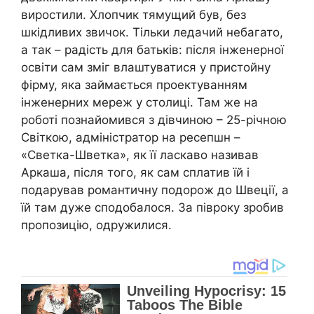
виростили. Хлопчик тямущий був, без
шкідливих звичок. Тільки ледачий небагато,
а так – радість для батьків: після інженерної
освіти сам зміг влаштуватися у пристойну
фірму, яка займається проектуванням
інженерних мереж у столиці. Там же на
роботі познайомився з дівчиною – 25-річною
Світкою, адміністратор на ресепшн –
«Светка-Шветка», як її ласкаво називав
Аркаша, після того, як сам сплатив їй і
подарував романтичну подорож до Швеції, а
їй там дуже сподобалося. За півроку зробив
пропозицію, одружилися.