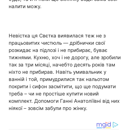
налити можу.
Невістка ця Свєтка виявилася теж не з
працьовитих чистюль — дрібнички свої
розкидає на підлозі і не прибирає, буває
тижнями. Кухню, хоч і не дорогу, але зробили
так за три місяці, начебто десять років там
ніхто не прибирав. Навіть умивальник у
ванній і той, примудрилися так нальотом
покрити і сифон засмітити, що ще подумати
треба – чи не простіше купити новий
комплект. Допомоги Ганні Анатоліївні від них
ніякої – зовсім забули про жінку.