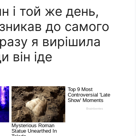
н і той же день,
 зникав до самого
разу я вирішила
и він іде