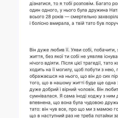
дізнатися, то я тобі розповім. Багато р
один одного, у нього була дружина Нат
всього 28 років — смертельно захворіла
і болісно вмирала, а твій тато був пору
Він дуже любив її. Уяви собі, побачити
життя, без якої ти собі не уявляв існу
нічого вдіяти. Після цієї трагедії, тато
ходить на її могилу, щоб побути з нею, 
ображаєшся на нього, що він до сих пір 
того, що в нашому житті буде ще одна жі
дуже добрий і вірний чоловік. Він люби
сумнівалася. Я сама іноді ходжу з ним д
впевнена, що вона була чудовою друж
тато: він чув все, про що ми з мамою г
що в наступний раз не треба потайки за