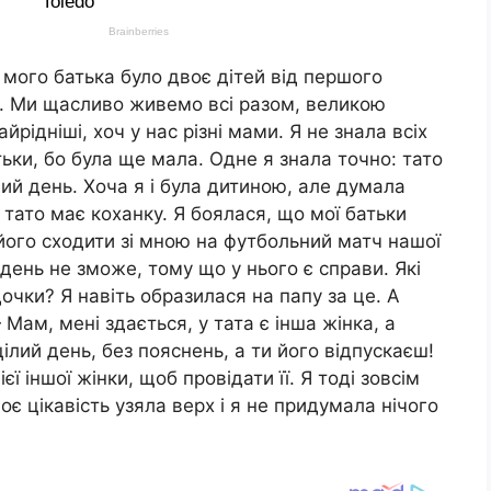
у мого батька було двоє дітей від першого
. Ми щасливо живемо всі разом, великою
йрідніші, хоч у нас різні мами. Я не знала всіх
ьки, бо була ще мала. Одне я знала точно: тато
лий день. Хоча я і була дитиною, але думала
 тато має коханку. Я боялася, що мої батьки
його сходити зі мною на футбольний матч нашої
 день не зможе, тому що у нього є справи. Які
очки? Я навіть образилася на папу за це. А
Мам, мені здається, у тата є інша жінка, а
 цілий день, без пояснень, а ти його відпускаєш!
ї іншої жінки, щоб провідати її. Я тоді зовсім
оє цікавість узяла верх і я не придумала нічого