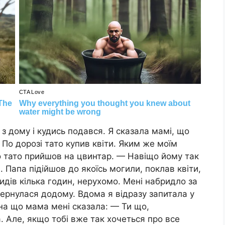
 з дому і кудись подався. Я сказала мамі, що
 По дорозі тато купив квіти. Яким же моїм
о тато прийшов на цвинтар. — Навіщо йому так
 Папа підійшов до якоїсь могили, поклав квіти,
осидів кілька годин, нерухомо. Мені набридло за
вернулася додому. Вдома я відразу запитала у
 на що мама мені сказала: — Ти що,
. Але, якщо тобі вже так хочеться про все