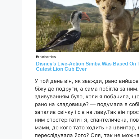
У той день він, як завжди, рано вийшов
біжу до подруги, а сама побігла за ним.
здивуванням було, коли я побачила, щ
рано на кладовище? — подумала я собі.
запалив свічку і сів на лаву.Так він пр
ним спостерігати і я, спантеличена, по
мами, до кого тато ходить на цвинтар,
переслідувала його? Оля, так не можна