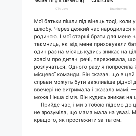
Мої батьки пішли під вінець тоді, коли 
шлюбу. Через деякий час народилася я
родиною. І мої старші брати для мене на
таємниць, які від мене приховували бат
один раз на місяць кудись зникає на ці
зовсім про дитячі речі, переживала, що
розлучаться. Одного разу я попросила 
місцевої команди. Він сказав, що в цей
справи можуть бути важливіше рідної д
ввечері не витримала і сказала мамі: — 
може і інша сім’я. Він кудись зникає на
— Прийде час, і ми з тобою підемо до ціє
не зрозуміла, що мама мала на увазі. М
кращого, як простежити за татом.