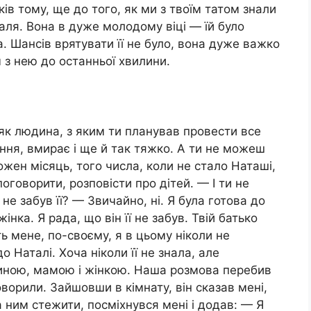
оків тому, ще до того, як ми з твоїм татом знали
аля. Вона в дуже молодому віці — їй було
. Шансів врятувати її не було, вона дуже важко
ч з нею до останньої хвилини.
, як людина, з яким ти планував провести все
вання, вмирає і ще й так тяжко. А ти не можеш
 кожен місяць, того числа, коли не стало Наташі,
поговорити, розповісти про дітей. — І ти не
не забув її? — Звичайно, ні. Я була готова до
нка. Я рада, що він її не забув. Твій батько
ть мене, по-своєму, я в цьому ніколи не
о Наталі. Хоча ніколи її не знала, але
иною, мамою і жінкою. Наша розмова перебив
оворили. Зайшовши в кімнату, він сказав мені,
 ним стежити, посміхнувся мені і додав: — Я