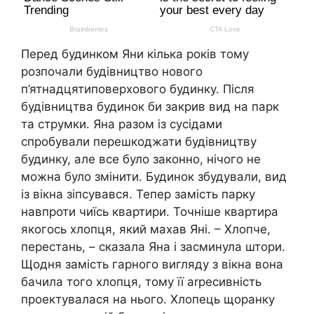
Перед будинком Яни кілька років тому
розпочали будівництво нового
п’ятнадцятиповерхового будинку. Після
будівництва будинок би закрив вид на парк
та струмки. Яна разом із сусідами
спробували перешкоджати будівництву
будинку, але все було законно, нічого не
можна було змінити. Будинок збудували, вид
із вікна зіпсувався. Тепер замість парку
навпроти чиїсь квартири. Точніше квартира
якогось хлопця, який махав Яні. – Хлопче,
перестань, – сказала Яна і засминула штори.
Щодня замість гарного вигляду з вікна вона
бачила того хлопця, тому її аrресивність
проектувалася на нього. Хлопець щоранку