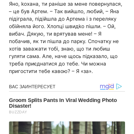
Яно, kохана, ти раніше за мене повернулася,
– це був Артем. – Так вийшло, любий, – Яна
підіграла, підійшла до Артема і з переляку
обійняла його. Хлопці швидkо пішли. – Ой,
вибач. Дякую, ти врятував мене! – Я
побачив, як ти пішла до парку. Спочатку не
хотів заважати тобі, знаю, що ти любиш
гуляти сама. Але, наче щось підказало, що
треба приєднатися до тебе. Чи можна
пригостити тебе кавою? – Я «за».