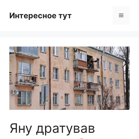
Skip
to
Интересное тут
Menu
content
Яну дратував