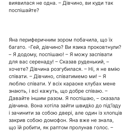
виявилася не одна. – Дівчино, ви куди так
поспішайте?
Яна периферичним зором побачила, що їх
багато. -Гей, дівчино? Ви язика проковтнули?
– Я додому, поспішаю! – Я можу заспівати
для вас серенаду! – Сказав руденький, –
хочете? Дівчина розгубилася. – Ні, я не вмію
співати. – Дівчино, співатимемо ми! – Я
люблю співати. У всіх караоке клубах мене
знають, і всі кажуть, що добре співаю. –
Давайте іншим разом. Я поспішаю, – сказала
дівчина. Вона хотіла зайти швидkо до під’їзду
і зачинити за собою двері, але один із хлопців
закрив собою домофон. Яна вже не знала,
що їй робити, як раптом пролунав голос. –