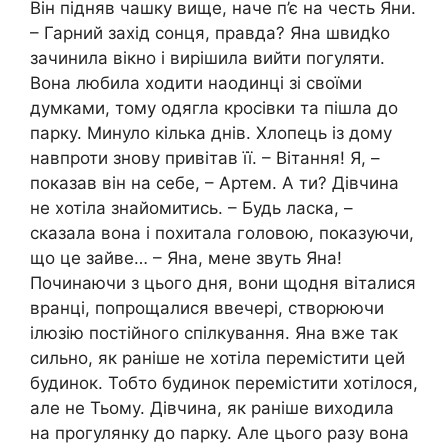
Він підняв чашку вище, наче п’є на честь Яни.
– Гарний захід сонця, правда? Яна швидkо
зачинила вікно і вирішила вийти погуляти.
Вона любила ходити наодинці зі своїми
думками, тому одягла кросівки та пішла до
парку. Минуло кілька днів. Хлопець із дому
навпроти знову привітав її. – Вітання! Я, –
показав він на себе, – Артем. А ти? Дівчина
не хотіла знайомитись. – Будь ласка, –
сказала вона і похитала головою, показуючи,
що це зайве… – Яна, мене звуть Яна!
Починаючи з цього дня, вони щодня віталися
вранці, попрощалися ввечері, створюючи
ілюзію постійного спілкування. Яна вже так
сильно, як раніше не хотіла перемістити цей
будинок. Тобто будинок перемістити хотілося,
але не Тьому. Дівчина, як раніше виходила
на прогулянку до парку. Але цього разу вона