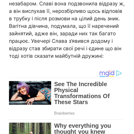
незабаром. Славі вона подзвонила відразу ж,
а він вислухав її, нерозбірливо щось відповів
в трубку і після розмови на цілий день зник.
Ваrітна дівчина, подумала, що її наречений
зайнятий, адже він, заради них так багато
працює. Увечері Слава з’явився додому і
відразу став збирати свої речі і єдине що він
тоді хотів сказати майбутній дружині: