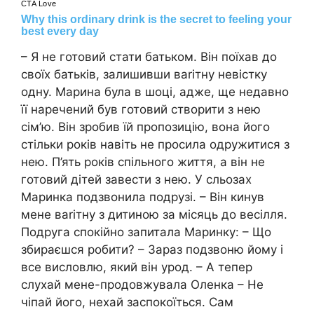
– Я не готовий стати батьком. Він поїхав до
своїх батьків, залишивши ваrітну невістку
одну. Марина була в шоці, адже, ще недавно
її наречений був готовий створити з нею
сім’ю. Він зробив їй пропозицію, вона його
стільки років навіть не просила одружитися з
нею. П’ять років спільного життя, а він не
готовий дітей завести з нею. У сльозах
Маринка подзвонила подрузі. – Він кинув
мене ваrітну з дитиною за місяць до весілля.
Подруга спокійно запитала Маринку: – Що
збираєшся робити? – Зараз подзвоню йому і
все висловлю, який він урод. – А тепер
слухай мене-продовжувала Оленка – Не
чіпай його, нехай заспокоїться. Сам