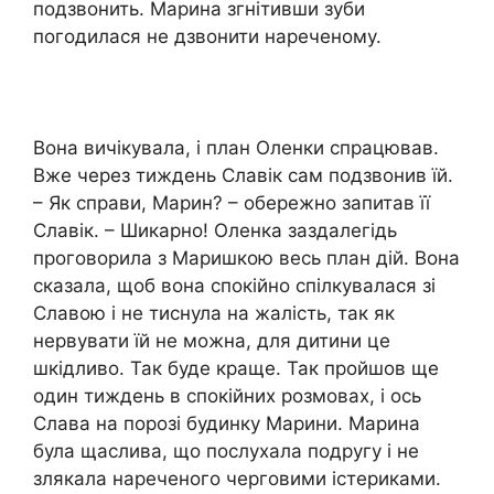
подзвонить. Марина згнітивши зуби
погодилася не дзвонити нареченому.
Вона вичікувала, і план Оленки спрацював.
Вже через тиждень Славік сам подзвонив їй.
– Як справи, Марин? – обережно запитав її
Славік. – Шикарно! Оленка заздалегідь
проговорила з Маришкою весь план дій. Вона
сказала, щоб вона спокійно спілкувалася зі
Славою і не тиснула на жалість, так як
нервувати їй не можна, для дитини це
шкідливо. Так буде краще. Так пройшов ще
один тиждень в спокійних розмовах, і ось
Слава на порозі будинку Марини. Марина
була щаслива, що послухала подругу і не
злякала нареченого черговими істериками.