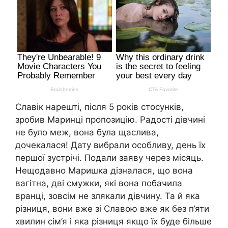
Славік нарешті, після 5 років стосунків,
зробив Маринці пропозицію. Радості дівчині
не було меж, вона була щаслива,
дочекалася! Дату вибрали особливу, день їх
першої зустрічі. Подали заяву через місяць.
Нещодавно Маришка дізналася, що вона
вагітна, дві смужки, які вона побачила
вранці, зовсім не злякали дівчину. Та й яка
різниця, вони вже зі Славою вже як без п’яти
хвилин сім’я і яка різниця якщо їх буде більше