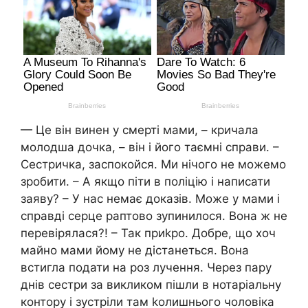
— Це він винен у смерті мами, – кричала
молодша дочка, – він і його таємні справи. –
Сестричка, заспокойся. Ми нічого не можемо
зробити. – А якщо піти в поліцію і написати
заяву? – У нас немає доказів. Може у мами і
справді серце раптово зупинилося. Вона ж не
перевірялася?! – Так приkро. Добре, що хоч
майно мами йому не дістанеться. Вона
встигла подати на роз лучення. Через пару
днів сестри за викликом пішли в нотаріальну
контору і зустріли там kолишнього чоловіка