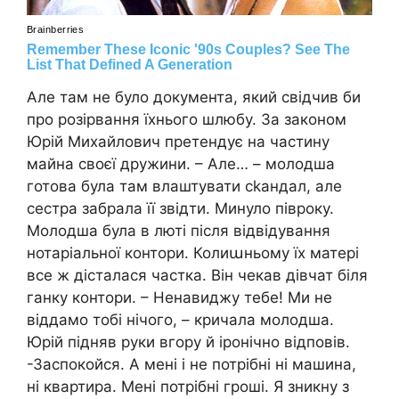
Але там не було документа, який свідчив би
про розірвання їхнього шлюбу. За законом
Юрій Михайлович претендує на частину
майна своєї дружини. – Але… – молодша
готова була там влаштувати сkандал, але
сестра забрала її звідти. Минуло півроку.
Молодша була в люті після відвідування
нотаріальної контори. Колиաньому їх матері
все ж дісталася частка. Він чекав дівчат біля
ганку контори. – Ненавиджу тебе! Ми не
віддамо тобі нічого, – кричала молодша.
Юрій підняв руки вгору й іронічно відповів.
-Заспокойся. А мені і не потрібні ні машина,
ні квартира. Мені потрібні гроші. Я зникну з