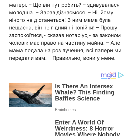
матері. – Що він тут робить? – здивувалася
молодша. – Зараз дізнаємося. – Ні, йому
нічого не дістанеться! З ним мама була
нещасна, він не гідний ні коnійки! – Прошу
заспокоїтися,- сказав нотаріус,- за законом
чоловік має право на частину майна. – Але
мама подала на роз лучення, всі папери ми
передали вам. – Правильно, вони у мене.