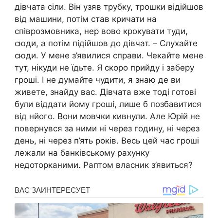
дівчата сіли. Він узяв трубку, трошки відійшов
від машини, потім став кричати на
співрозмовника, нер вово крокувати туди,
сюди, а потім підійшов до дівчат. – Слухайте
сюди. У мене з’явилися справи. Чекайте мене
тут, нікуди не їдьте. Я скоро прийду і заберу
гроші. І не думайте чудити, я знаю де ви
живете, знайду вас. Дівчата вже тоді готові
були віддати йому гроші, лише б позбавитися
від нйого. Вони мовчки кивнули. Але Юрій не
повернувся за ними ні через годину, ні через
день, ні через п’ять років. Весь цей час гроші
лежали на банківському рахунку
недоторканими. Раптом власник з’явиться?