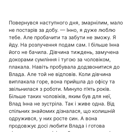
Повернувся наступного дня, змарнілим, мало
не постарів за добу. — Інно, я дуже люблю
тебе. Але пробачити та забути не зможу. Я
йду. На розлучення подам сам. І більше Інна
його не бачила. Дівчина тиждень, замучена
докорами сумління і тугою за чоловіком,
плакала. Навіть пробувала додзвонитися до
Влада. Але той не відповів. Коли дівчина
виплакала горе, вона прийшла до офісу та
звільнилася з роботи. Минуло п’ять років.
Більше таких чоловіків, яким був для неї,
Влад Інна не зустріла. Так і живе одна. Від
спільних знайомих дізналася, що колишній
одружився, у них росте син. А вона
продовжує досі любити Влада і готова