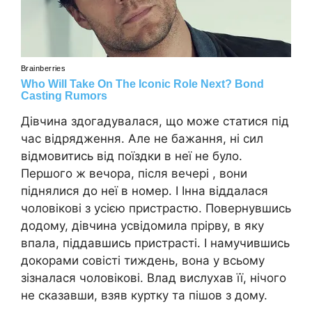
Дівчина здогадувалася, що може статися під
час відрядження. Але не бажання, ні сил
відмовитись від поїздки в неї не було.
Першого ж вечора, після вечері , вони
піднялися до неї в номер. І Інна віддалася
чоловікові з усією пристрастю. Повернувшись
додому, дівчина усвідомила прірву, в яку
впала, піддавшись пристрасті. І намучившись
докорами совісті тиждень, вона у всьому
зізналася чоловікові. Влад вислухав її, нічого
не сказавши, взяв куртку та пішов з дому.