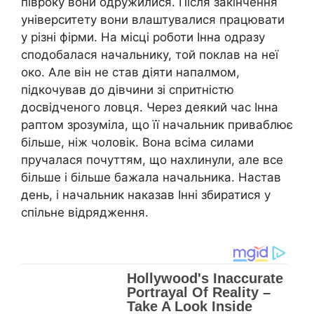
півроку вони одружилися. Після закінчення
університету вони влаштувалися працювати
у різні фірми. На місці роботи Інна одразу
сподобалася начальнику, той поклав на неї
око. Але він не став діяти напалмом,
підкочував до дівчини зі спритністю
досвідченого ловця. Через деякий час Інна
раптом зрозуміла, що її начальник приваблює
більше, ніж чоловік. Вона всіма силами
пручалася почуттям, що нахлинули, але все
більше і більше бажала начальника. Настав
день, і начальник наказав Інні збиратися у
спільне відрядження.