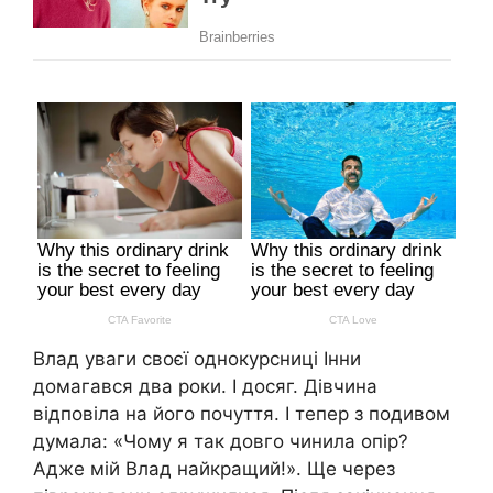
Влад уваги своєї однокурсниці Інни
домагався два роки. І досяг. Дівчина
відповіла на його почуття. І тепер з подивом
думала: «Чому я так довго чинила опір?
Адже мій Влад найкращий!». Ще через