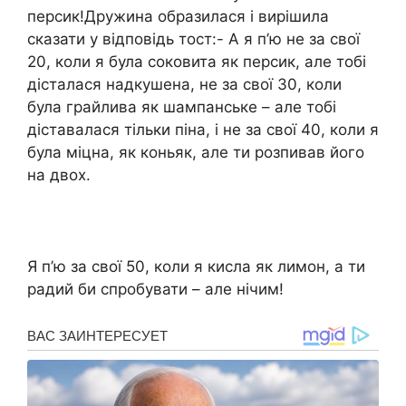
персик!Дружина образилася і вирішила
сказати у відповідь тост:- А я п’ю не за свої
20, коли я була соковита як персик, але тобі
дісталася надкушена, не за свої 30, коли
була грайлива як шампанське – але тобі
діставалася тільки піна, і не за свої 40, коли я
була міцна, як коньяк, але ти розпивав його
на двох.
Я п’ю за свої 50, коли я кисла як лимон, а ти
радий би спробувати – але нічим!