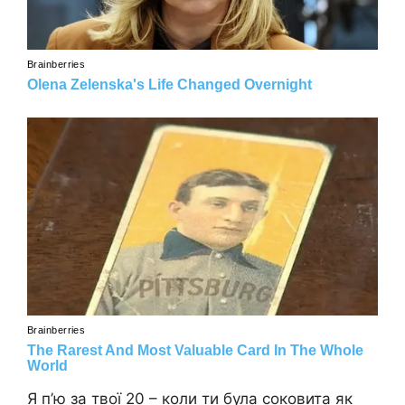
Я п’ю за твої 20 – коли ти була соковита як