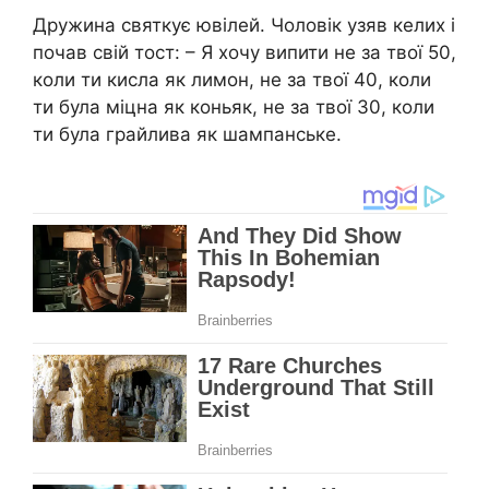
Дружина святкує ювілей. Чоловік узяв келих і
почав свій тост: – Я хочу випити не за твої 50,
коли ти кисла як лимон, не за твої 40, коли
ти була міцна як коньяк, не за твої 30, коли
ти була грайлива як шампанське.