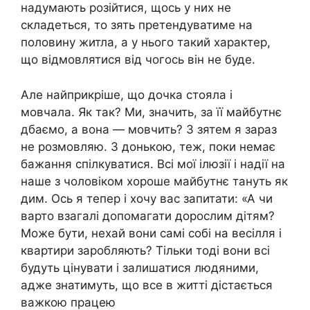
надумають розійтися, щось у них не
складеться, то зять претендуватиме на
половину житла, а у нього такий характер,
що відмовлятися від чогось він не буде.
Але найприкріше, що дочка стояла і
мовчала. Як так? Ми, значить, за її майбутнє
дбаємо, а вона — мовчить? З зятем я зараз
не розмовляю. З донькою, теж, поки немає
бажання спілкуватися. Всі мої ілюзії і надії на
наше з чоловіком хороше майбутнє тануть як
дим. Ось я тепер і хочу вас запитати: «А чи
варто взагалі допомагати дорослим дітям?
Може бути, нехай вони самі собі на весілля і
квартири заробляють? Тільки тоді вони всі
будуть цінувати і залишатися людяними,
адже знатимуть, що все в житті дістається
важкою працею