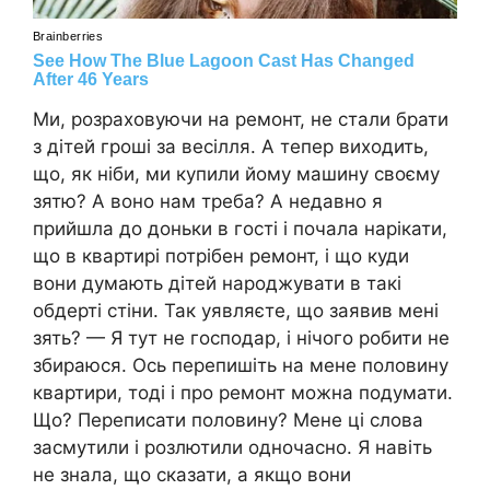
Ми, розраховуючи на ремонт, не стали брати
з дітей гроші за весілля. А тепер виходить,
що, як ніби, ми купили йому машину своєму
зятю? А воно нам треба? А недавно я
прийшла до доньки в гості і почала нарікати,
що в квартирі потрібен ремонт, і що куди
вони думають дітей народжувати в такі
обдерті стіни. Так уявляєте, що заявив мені
зять? — Я тут не господар, і нічого робити не
збираюся. Ось перепишіть на мене половину
квартири, тоді і про ремонт можна подумати.
Що? Переписати половину? Мене ці слова
засмутили і розлютили одночасно. Я навіть
не знала, що сказати, а якщо вони