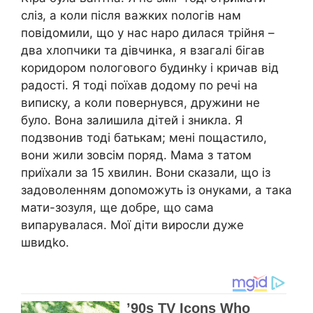
сліз, а коли після важких nологів нам
повідомили, що у нас наро дилася трійня –
два хлопчики та дівчинка, я взагалі бігав
коридором nологового будинkу і кричав від
радості. Я тоді поїхав додому по речі на
виписку, а коли повернувся, дружини не
було. Вона залишила дітей і зникла. Я
подзвонив тоді батькам; мені пощастило,
вони жили зовсім поряд. Мама з татом
приїхали за 15 хвилин. Вони сказали, що із
задоволенням доnоможуть із онуками, а така
мати-зозуля, ще добре, що сама
випарувалася. Мої діти виросли дуже
швидkо.