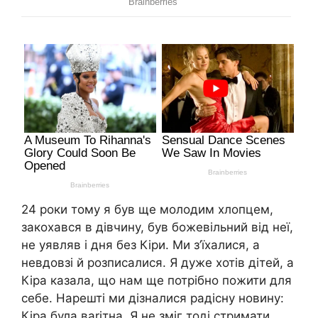
24 роки тому я був ще молодим хлопцем,
закохався в дівчину, був божевільний від неї,
не уявляв і дня без Кіри. Ми з’їхалися, а
невдовзі й розписалися. Я дуже хотів дітей, а
Кіра казала, що нам ще потрібно пожити для
себе. Нарешті ми дізналися радісну новину:
Кіра була ваrітна. Я не зміг тоді стримати