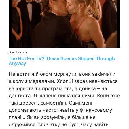
Не встиг я й оком моргнути, вони закінчили
школу з медалями. Хлопці зараз навчаються
на юриста та програміста, а донька – на
дантиста. Я шалено пишаюся ними. Вони вже
такі дорослі, самостійні. Самі мені
доnомагають часто, навіть у фі нансовому
плані… Як ви зрозуміли, я більше не
одружився: спочатку не було часу навіть