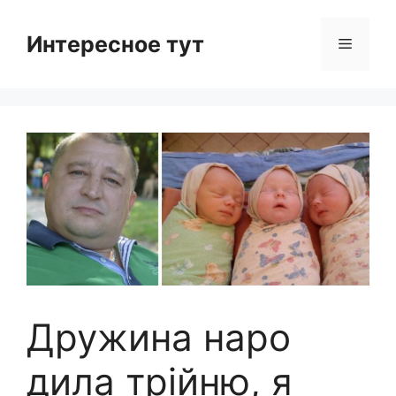
Skip
to
Интересное тут
Menu
content
Дружина наро
дила трійню, я