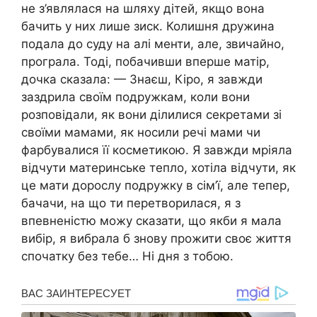
не з’являлася на шляху дітей, якщо вона
бачить у них лише зиск. Колишня дружина
подала до суду на алі менти, але, звичайно,
програла. Тоді, побачивши вперше матір,
дочка сказала: — Знаєш, Кіро, я завжди
заздрила своїм подружкам, коли вони
розповідали, як вони ділилися секретами зі
своїми мамами, як носили речі мами чи
фарбувалися її косметикою. Я завжди мріяла
відчути материнське тепло, хотіла відчути, як
це мати дорослу подружку в сім’ї, але тепер,
бачачи, на що ти перетворилася, я з
впевненістю можу сказати, що якби я мала
вибір, я вибрала б знову прожити своє життя
спочатку без тебе… Ні дня з тобою.