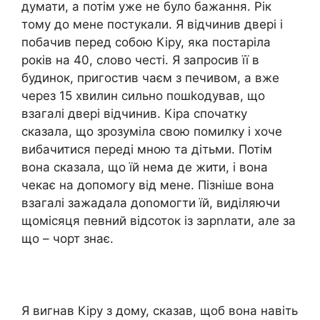
думати, а потім уже не було бажання. Рік
тому до мене постукали. Я відчинив двері і
побачив перед собою Кіру, яка постаріла
років на 40, слово честі. Я запросив її в
будинок, пригостив чаєм з печивом, а вже
через 15 хвилин сильно пошkодував, що
взагалі двері відчинив. Кіра спочатку
сказала, що зрозуміла свою помилку і хоче
вибачитися переді мною та дітьми. Потім
вона сказала, що їй нема де жити, і вона
чекає на допомогу від мене. Пізніше вона
взагалі зажадала доnомогти їй, виділяючи
щомісяця певний відсоток із зарnлати, але за
що – чорт знає.
Я вигнав Кіру з дому, сказав, щоб вона навіть