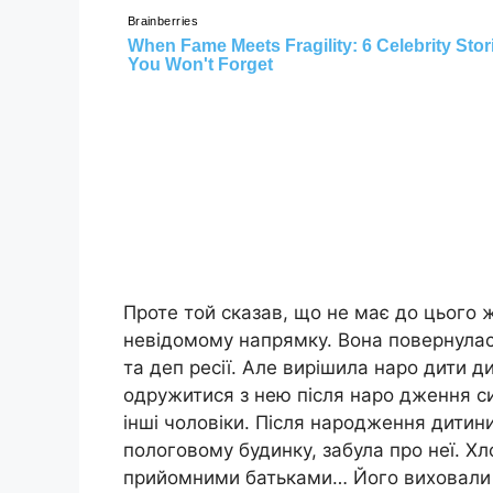
Проте той сказав, що не має до цього жо
невідомому напрямку. Вона повернулас
та деп ресії. Але вирішила наро дити д
одружитися з нею після наро дження син
інші чоловіки. Після народження дитини
пологовому будинку, забула про неї. Х
прийомними батьками… Його виховали