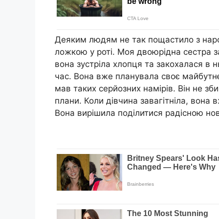
Деяким людям не так пощастило з наро
ложкою у роті. Моя двоюрідна сестра з
вона зустріла хлопця та закохалася в н
час. Вона вже планувала своє майбутнє
мав таких серйозних намірів. Він не зб
плани. Коли дівчина завагітніла, вона 
Вона вирішила поділитися радісною нов