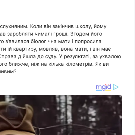
 слухняним. Коли він закінчив школу, йому
чав заробляти чималі гроші. Згодом його
о з’явилася біологічна мати і попросила
ити їй квартиру, мовляв, вона мати, і він має
Справа дійшла до суду. У результаті, за ухвалою
го ближче, ніж на кілька кілометрів. Як ви
ливим?