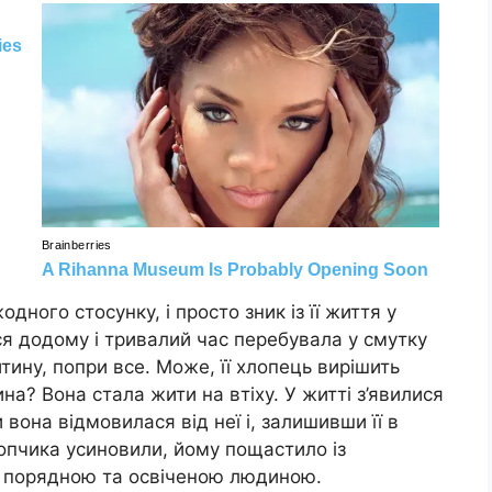
дного стосунку, і просто зник із її життя у
я додому і тривалий час перебувала у смутку
итину, попри все. Може, її хлопець вирішить
а? Вона стала жити на втіху. У житті з’явилися
 вона відмовилася від неї і, залишивши її в
лопчика усиновили, йому пощастило із
 порядною та освіченою людиною.