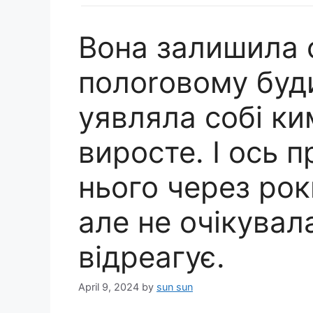
Вона залишила 
полоrовому буди
уявляла собі ки
виросте. І ось 
нього через рок
але не очікувал
відреагує.
April 9, 2024
by
sun sun