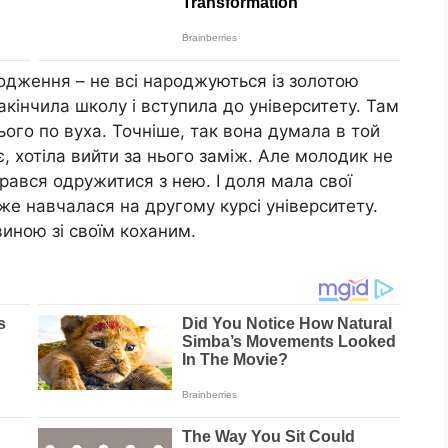
дження – не всі народжуються із золотою
акінчила школу і вступила до університету. Там
ього по вуха. Точніше, так вона думала в той
, хотіла вийти за нього заміж. Але молодик не
ирався одружитися з нею. І доля мала свої
вже навчалася на другому курсі університету.
иною зі своїм коханим.