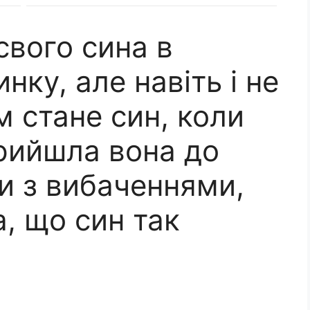
свого сина в
нку, але навіть і не
м стане син, коли
прийшла вона до
и з вибаченнями,
а, що син так