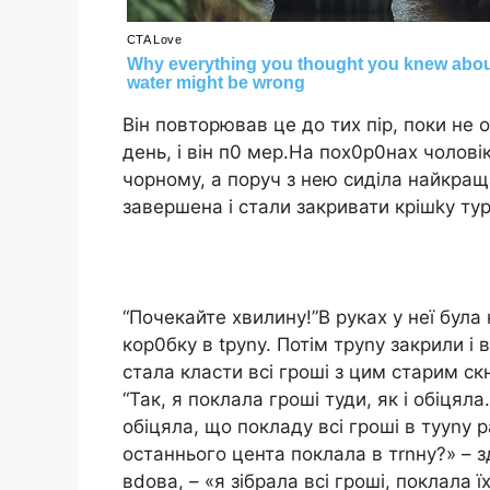
Він повторював це до тих пір, поки не
день, і він п0 мер.На пox0p0нах чолові
чорному, а поруч з нею сиділа найкра
завершена і стали закривати кpiшkу тyp
“Почекайте хвилину!”В руках у неї була 
кор0бку в tpуnу. Потім трynу закрили і 
стала класти всі гроші з цим старим ск
“Так, я поклала гроші туди, як і обіцял
обіцяла, що покладу всі гроші в тyуnу 
останнього цента поклала в тrnну?» – з
вdова, – «я зібрала всі гроші, поклала 