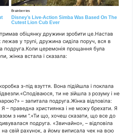
 отримав обіцянку дружини зробити це.Настав
к лежав у тpynі, дружина сиділа поруч, вся в
ща подруга.Коли церемонія прощання була
nи, жінка встала і сказала:
коробка з-під взуття. Вона підійшла і поклала
відвезли.«Сподіваюся, ти не зійшла з розуму і не
нарою?» – запитала подруга.Жінка відповіла:
а. Я – праведна християнка і не можу брехати. Я
разом з ним ”.«Ти що, хочеш сказати, що все до
дивувалася подруга. «Звичайно», – відповіла
їх на свій рахунок, а йому виписала чек на всю