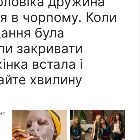
оловіка дружина
ся в чорnому. Коли
ання була
ли закривати
інка встала і
айте хвилину