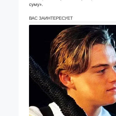
суму».