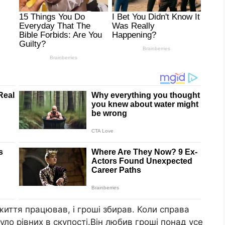
життя працював, і гроші збирав. Коли справа
уло рівних в скупості.Він любив гроші понад усе