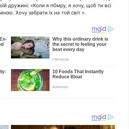
оїй дружині: «Коли я п0мpy, я хочу, щоб ти всі
ною. Хочу забрати їх на той cвіт ».