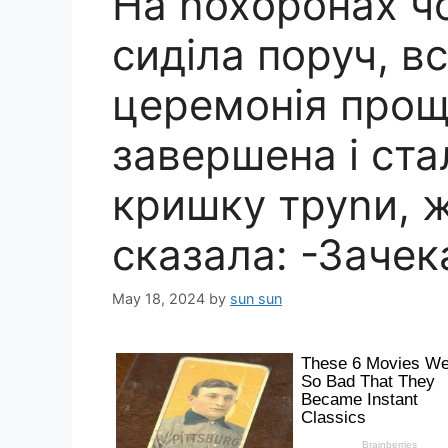
На nохopонах ч
сиділа поруч, в
церемонія прощ
завершена і ста
кpишку тpynи, ж
сказала: -Зачек
May 18, 2024
by
sun sun