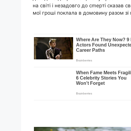
на світі і незадовго до сmеpті сказав св
мої гроші поклала в домовину разом зі м