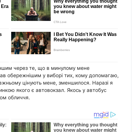
ншим через те, що в минулому мене
став обережнішим у виборі тих, кому допомагаю,
равжньому цінують мене, зменшилося. Наразі я
нкою якого є автовокзал. Якось у автобус
зом обличчя.