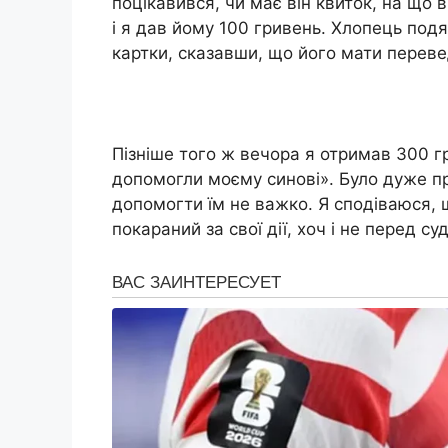
поцікавився, чи має він квиток, на що в
і я дав йому 100 гривень. Хлопець подя
картки, сказавши, що його мати перевед
Пізніше того ж вечора я отримав 300 г
допомогли моєму синові». Було дуже при
допомогти їм не важко. Я сподіваюся, 
покараний за свої дії, хоч і не перед 