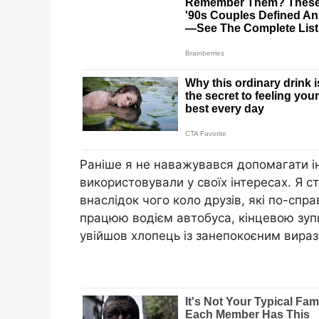
Раніше я не наважувався допомагати і
використовували у своїх інтересах. Я 
внаслідок чого коло друзів, які по-сп
працюю водієм автобуса, кінцевою зупи
увійшов хлопець із занепокоєним вира