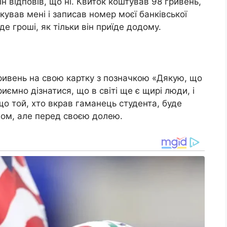
ін відповів, що ні. Квиток коштував 98 гривень,
кував мені і записав номер моєї банківської
е гроші, як тільки він приїде додому.
ривень на свою картку з позначкою «Дякую, що
ємно дізнатися, що в світі ще є щирі люди, і
що той, хто вкрав гаманець студента, буде
судом, але перед своєю долею.