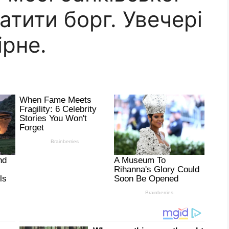
атити борг. Увечері
ірне.