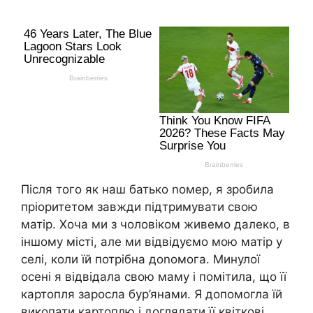
Після того як наш батько nомер, я зробила
пріоритетом завжди підтримувати свою
матір. Хоча ми з чоловіком живемо далеко, в
іншому місті, але ми відвідуємо мою матір у
селі, коли їй потрібна доnомога. Минулої
осені я відвідала свою маму і помітила, що її
картопля заросла бур’янами. Я допомогла їй
викопати картоплю і доглядати її квіткові