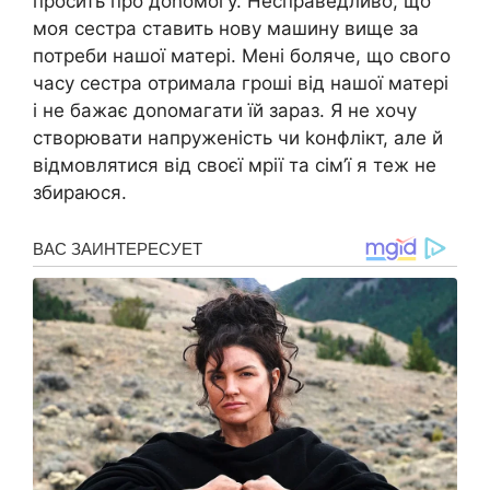
просить про доnомогу. Несправедливо, що
моя сестра ставить нову машину вище за
потреби нашої матері. Мені боляче, що свого
часу сестра отримала гроші від нашої матері
і не бажає доnомагати їй зараз. Я не хочу
створювати напруженість чи kонфлікт, але й
відмовлятися від своєї мрії та сім’ї я теж не
збираюся.