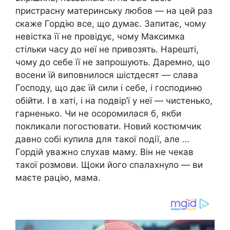
пристрасну материнську любов — на цей раз
скаже Гордію все, що думає. Запитає, чому
невістка її не провідує, чому Максимка
стільки часу до неї не привозять. Нарешті,
чому до себе її не запрошують. Даремно, що
восени їй виповнилося шістдесят — слава
Господу, що дає їй сили і себе, і господиню
обійти. І в хаті, і на подвір’ї у неї — чистенько,
гарненько. Чи не осоромилася б, якби
покликали погостювати. Новий костюмчик
давно собі купила для такої події, але …
Гордій уважно слухав маму. Він не чекав
такої розмови. Щоки його спалахнуло — ви
маєте рацію, мама.