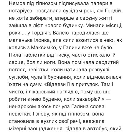
Немов під гіпнозом підписувала папери в
нотаріуса, роздавала сусідам речі, які Гордій
не хотів забирати, вперше в своєму житті
зайшла в ліфт нового будинку. Минали місяці,
роки … у Гордія з Валею народилася ще
маленька Ілонка, але сили возитися з нею, як
колись з Максимко, у Галини вже не було.
Пила таблетки від тиску, часто стискало їй
серце, боліли ноги. Вона помічала сердитий
погляд невістки, коли натирала розпухлі
суглоби, чула її бурчання, коли відмовлялася
їхати на дачу. «Відвези її в притулок. Там і
чисто, і лікарський нагляд є, тому що що
робити з нею будемо, коли захворіє? » —
ненароком якось почула Галина слова
невістки. І знову, як під гіпнозом, вона
становила в вузлик свої речі, вважала
мізерні заощадження, сідала в автобус, який