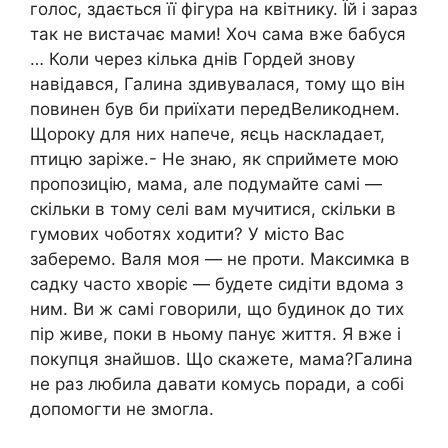
голос, здається її фігура на квітнику. Їй і зараз
так не вистачає мами! Хоч сама вже бабуся
… Коли через кілька днів Гордей знову
навідався, Галина здивувалася, тому що він
повинен був би приїхати передВеликоднем.
Щороку для них напече, яєць наскладает,
птицю заріже.- Не знаю, як сприймете мою
пропозицію, мама, але подумайте самі —
скільки в тому селі вам мучитися, скільки в
гумових чоботях ходити? У місто Вас
заберемо. Валя моя — не проти. Максимка в
садку часто хворіє — будете сидіти вдома з
ним. Ви ж самі говорили, що будинок до тих
пір живе, поки в ньому панує життя. Я вже і
покупця знайшов. Що скажете, мама?Галина
не раз любила давати комусь поради, а собі
допомогти не змогла.