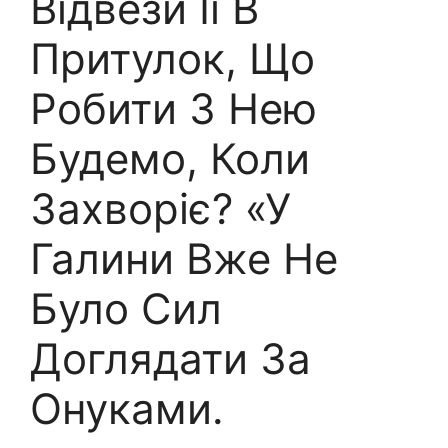
Відвези Її В
Притулок, Що
Робити З Нею
Будемо, Коли
Захворіє? «У
Галини Вже Не
Було Сил
Доглядати За
Онуками.