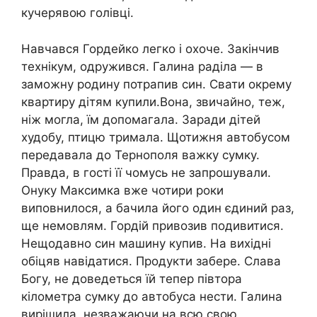
кучерявою голівці.
Навчався Гордейко легко і охоче. Закінчив
технікум, одружився. Галина раділа — в
заможну родину потрапив син. Свати окрему
квартиру дітям купили.Вона, звичайно, теж,
ніж могла, їм допомагала. Заради дітей
худобу, птицю тримала. Щотижня автобусом
передавала до Тернополя важку сумку.
Правда, в гості її чомусь не запрошували.
Онуку Максимка вже чотири роки
виповнилося, а бачила його один єдиний раз,
ще немовлям. Гордій привозив подивитися.
Нещодавно син машину купив. На вихідні
обіцяв навідатися. Продукти забере. Слава
Богу, не доведеться їй тепер півтора
кілометра сумку до автобуса нести. Галина
вирішила, незважаючи на всю свою