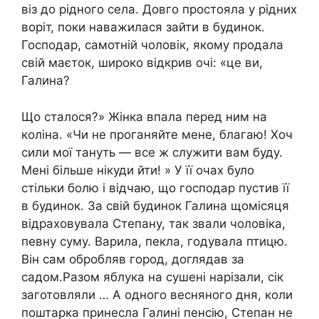
віз до рідного села. Довго простояла у рідних
воріт, поки наважилася зайти в будинок.
Господар, самотній чоловік, якому продала
свій маєток, широко відкрив очі: «це ви,
Галина?
Що сталося?» Жінка впала перед ним на
коліна. «Чи не проганяйте мене, благаю! Хоч
сили мої тануть — все ж служити вам буду.
Мені більше нікуди йти! » У її очах було
стільки болю і відчаю, що господар пустив її
в будинок. За свій будинок Галина щомісяця
відраховувала Степану, так звали чоловіка,
певну суму. Варила, пекла, годувала птицю.
Він сам обробляв город, доглядав за
садом.Разом яблука на сушені нарізали, сік
заготовляли … А одного весняного дня, коли
поштарка принесла Галині пенсію, Степан не