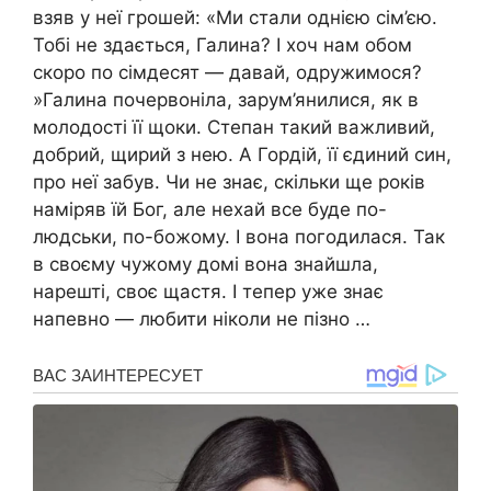
взяв у неї грошей: «Ми стали однією сім’єю.
Тобі не здається, Галина? І хоч нам обом
скоро по сімдесят — давай, одружимося?
»Галина почервоніла, зарум’янилися, як в
молодості її щоки. Степан такий важливий,
добрий, щирий з нею. А Гордій, її єдиний син,
про неї забув. Чи не знає, скільки ще років
наміряв їй Бог, але нехай все буде по-
людськи, по-божому. І вона погодилася. Так
в своєму чужому домі вона знайшла,
нарешті, своє щастя. І тепер уже знає
напевно — любити ніколи не пізно …