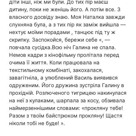
діти інші, ніж ми були. До тих пір маєш
дитину, поки не женішь його. А потім все. З
власного досвіду знаю. Моя Наталка завжди
слухняна була, а з тих пір як заміж вийшла —
нехтує моїми порадами , танцює під ту ж
скрипку. Заспокойся, бережи себе «, —
повчала сусідка.Всю ніч Галина не спала.
Немов кадри з кінофільму пролітала перед
очима її життя. Коли працювала на
текстильному комбінаті, закохалася,
завагітніла, а улюблений Василь виявився
одруженим. Його дружина зустріла Галину в
прохідній. Розлюченого тигрицею накинулася
на неї з кулаками, шарпала за косу, обзивала
наймерзеннішими словами: «прокляну тебе!
Разом з твоїм байстрюком прокляну! Щастя
ніколи тобі не буде! ».