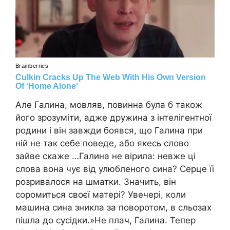
Але Галина, мовляв, повинна була б також
його зрозуміти, адже дружина з інтелігентної
родини і він завжди боявся, що Галина при
ній не так себе поведе, або якесь слово
зайве скаже …Галина не вірила: невже ці
слова вона чує від улюбленого сина? Серце її
розривалося на шматки. Значить, він
соромиться своєї матері? Увечері, коли
машина сина зникла за поворотом, в сльозах
пішла до сусідки.»Не плач, Галина. Тепер