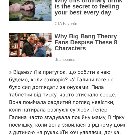
» Відвези її в притулок, що робити з нею
будемо, коли захворіє? «У Галини вже не
було сил доглядати за онуками. Пила
таблетки від тиску, часто стискало серце.
Вона помічала сердитий погляд невістки,
коли натирала розпухлі суглоби .Тепер
Галина часто згадувала покійну маму, її гірку
посмішку, коли вона з’явилася в рідному домі
з дитиною на руках.»Ти хоч уявляєш, дочка,