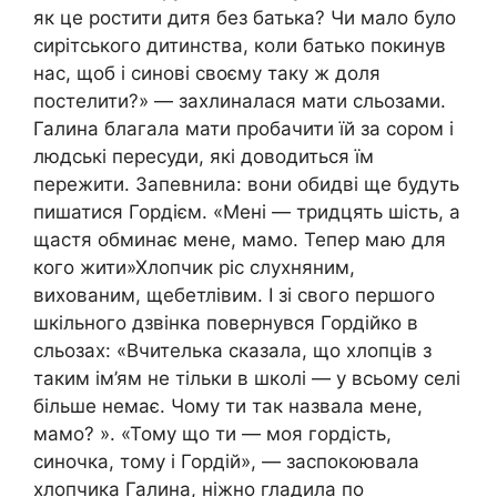
як це ростити дитя без батька? Чи мало було
сирітського дитинства, коли батько покинув
нас, щоб і синові своєму таку ж доля
постелити?» — захлиналася мати сльозами.
Галина благала мати пробачити їй за сором і
людські пересуди, які доводиться їм
пережити. Запевнила: вони обидві ще будуть
пишатися Гордієм. «Мені — тридцять шість, а
щастя обминає мене, мамо. Тепер маю для
кого жити»Хлопчик ріс слухняним,
вихованим, щебетлівим. І зі свого першого
шкільного дзвінка повернувся Гордійко в
сльозах: «Вчителька сказала, що хлопців з
таким ім’ям не тільки в школі — у всьому селі
більше немає. Чому ти так назвала мене,
мамо? ». «Тому що ти — моя гордість,
синочка, тому і Гордій», — заспокоювала
хлопчика Галина, ніжно гладила по