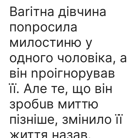
Ваrітна дівчина
поnросила
милостиню у
одного чоловіка, а
він nроігнорував
її. Але те, що він
зробuв миттю
пізніше, змінило її
життя назав․