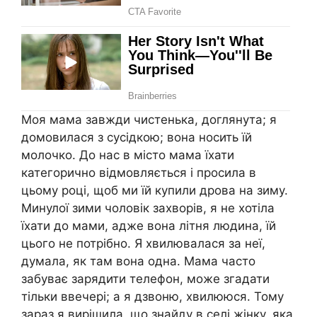
Моя мама завжди чистенька, доглянута; я
домовилася з сусідкою; вона носить їй
молочко. До нас в місто мама їхати
категорично відмовляється і просила в
цьому році, щоб ми їй купили дрова на зиму.
Минулої зими чоловік захворів, я не хотіла
їхати до мами, адже вона літня людина, їй
цього не потрібно. Я хвилювалася за неї,
думала, як там вона одна. Мама часто
забуває зарядити телефон, може згадати
тільки ввечері; а я дзвоню, хвилююся. Тому
зараз я вирішила, що знайду в селі жінку, яка