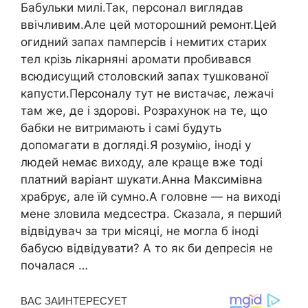
Бабульки милі.Так, персонал виглядав
ввічливим.Але цей моторошний ремонт.Цей
огидний запах памперсів і немитих старих
тел крізь лікарняні аромати пробивався
всюдисущий столовский запах тушкованої
капусти.Персоналу тут не вистачає, лежачі
там же, де і здорові. Розрахунок на те, що
бабки не витримають і самі будуть
допомагати в догляді.Я розумію, іноді у
людей немає виходу, але краще вже тоді
платний варіант шукати.Анна Максимівна
храбрує, але їй сумно.А головне — на виході
мене зловила медсестра. Сказала, я перший
відвідувач за три місяці, не могла б іноді
бабусю відвідувати? А то як би депресія не
почалася …