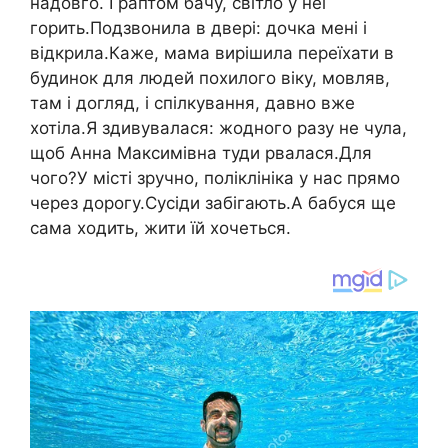
надовго. І раптом бачу, світло у неї
горить.Подзвонила в двері: дочка мені і
відкрила.Каже, мама вирішила переїхати в
будинок для людей похилого віку, мовляв,
там і догляд, і спілкування, давно вже
хотіла.Я здивувалася: жодного разу не чула,
щоб Анна Максимівна туди рвалася.Для
чого?У місті зручно, поліклініка у нас прямо
через дорогу.Сусіди забігають.А бабуся ще
сама ходить, жити їй хочеться.