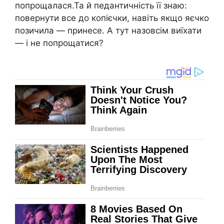
попрощалася.Та й педантичність її знаю:
повернути все до копієчки, навіть якщо яєчко
позичила — принесе. А тут назовсім виїхати
— і не попрощатися?