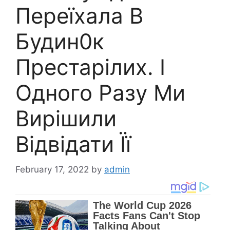
Переїхала В
Будин0к
Престарілих. І
Одного Разу Ми
Вирішили
Відвідати Її
February 17, 2022
by
admin