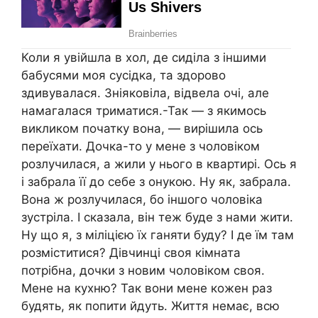
Коли я увійшла в хол, де сиділа з іншими
бабусями моя сусідка, та здорово
здивувалася. Зніяковіла, відвела очі, але
намагалася триматися.-Так — з якимось
викликом початку вона, — вирішила ось
переїхати. Дочка-то у мене з чоловіком
розлучилася, а жили у нього в квартирі. Ось я
і забрала її до себе з онукою. Ну як, забрала.
Вона ж розлучилася, бо іншого чоловіка
зустріла. І сказала, він теж буде з нами жити.
Ну що я, з міліцією їх ганяти буду? І де їм там
розміститися? Дівчинці своя кімната
потрібна, дочки з новим чоловіком своя.
Мене на кухню? Так вони мене кожен раз
будять, як попити йдуть. Життя немає, всю