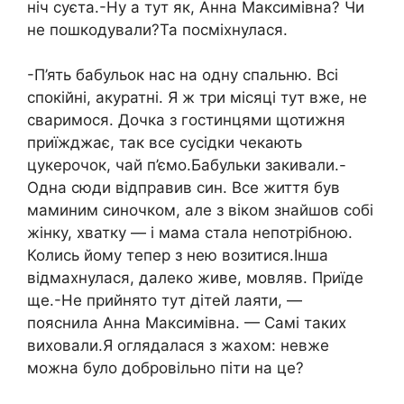
ніч суєта.-Ну а тут як, Анна Максимівна? Чи
не пошкодували?Та посміхнулася.
-П’ять бабульок нас на одну спальню. Всі
спокійні, акуратні. Я ж три місяці тут вже, не
сваримося. Дочка з гостинцями щотижня
приїжджає, так все сусідки чекають
цукерочок, чай п’ємо.Бабульки закивали.-
Одна сюди відправив син. Все життя був
маминим синочком, але з віком знайшов собі
жінку, хватку — і мама стала непотрібною.
Колись йому тепер з нею возитися.Інша
відмахнулася, далеко живе, мовляв. Приїде
ще.-Не прийнято тут дітей лаяти, —
пояснила Анна Максимівна. — Самі таких
виховали.Я оглядалася з жахом: невже
можна було добровільно піти на це?