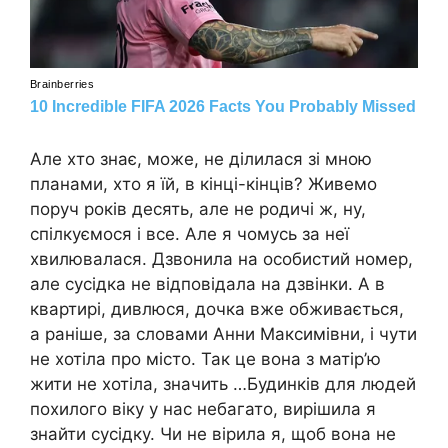
Але хто знає, може, не ділилася зі мною
планами, хто я їй, в кінці-кінців? Живемо
поруч років десять, але не родичі ж, ну,
спілкуємося і все. Але я чомусь за неї
хвилювалася. Дзвонила на особистий номер,
але сусідка не відповідала на дзвінки. А в
квартирі, дивлюся, дочка вже обживається,
а раніше, за словами Анни Максимівни, і чути
не хотіла про місто. Так це вона з матір’ю
жити не хотіла, значить …Будинків для людей
похилого віку у нас небагато, вирішила я
знайти сусідку. Чи не вірила я, щоб вона не