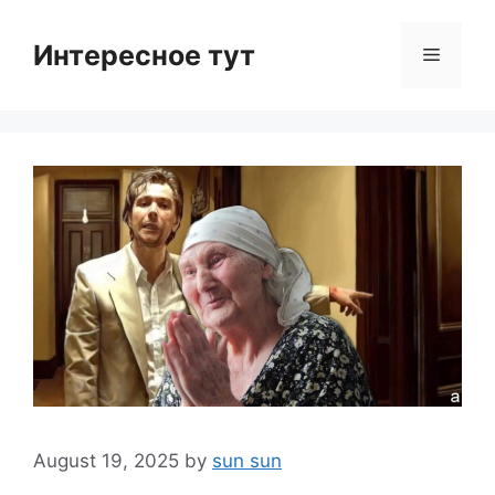
Skip
to
Интересное тут
Menu
content
August 19, 2025
by
sun sun