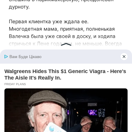
дурноту.
Первая клиентка уже ждала ее.
Многодетная мама, приятная, полненькая
Валечка была уже своей в доску, и ходила
стричься к Лене года три, не меньше. Всегда
записывалась заранее.
Она не обратила внимание на то, какая Лена
была бледная, весело щебеча, пошла в
кресло.
— И я младшего отругала, конечно, а
старшие, представляешь, на его защиту
встали… — рассказывала клиентка про
ситуацию со своими четырьмя ребятишками.