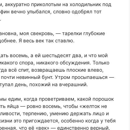
, аккуратно приколотым на холодильник под
фин вечно улыбался, словно одобрял тот
.
новна, моя свекровь, — тарелки глубокие
добнее. Я весь век так ставлю.
ать восемь, а ей шестьдесят два, и что мой
икакого спора, никакого обсуждения. Только
гда всё спит, возвращаешь плоские влево,
, почти невинный бунт. Утром просыпаешься —
ступал день, похожий на вчерашний.
 мы едим, когда проветриваем, какой порошок
ить яйца — ровно восемь, чтобы «желток не
ливости, терпению, умению держать лицо и
жизни это пригождается, особенно когда у тебя
енная, что её «век» — единственно верный,