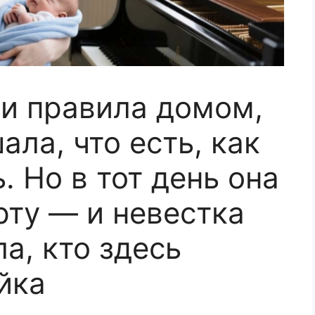
и правила домом,
ала, что есть, как
. Но в тот день она
рту — и невестка
а, кто здесь
йка