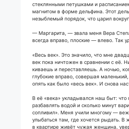
стеклянными петушками и расписанием
магнитом в форме дельфина. Этот дель
незыблемый порядок, что царил вокруг
— Маргарита, — звала меня Вера Степа
всегда вправо, плоские — влево. Так у
«Весь век». Это значило, что мне двадц
век пока ничтожен в сравнении с её. Н
киваешь и переставляешь. А ночью, ко
глубокие вправо, совершая маленький
опять как было «весь век». И снова на
В её «века» укладывался наш быт: что
разбавлять водой и сколько минут вар
сопливил». Меня учили многому — веж
улыбаться там, где хочется рыдать. В 
в квартире живёт чужая женщина, увер