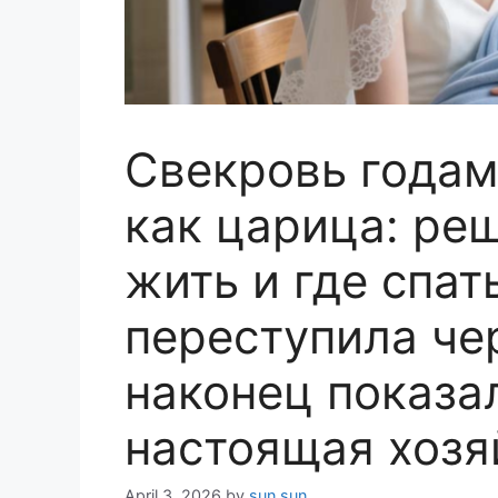
Свекровь годам
как царица: реш
жить и где спать
переступила че
наконец показал
настоящая хозя
April 3, 2026
by
sun sun