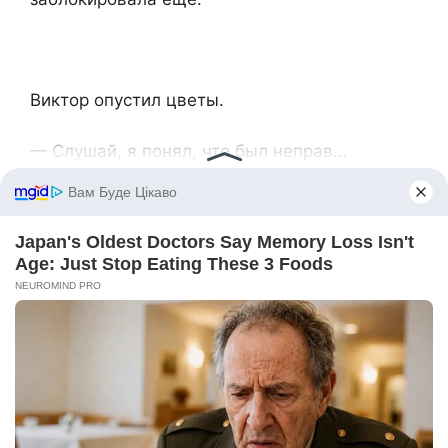
Виктор опустил цветы.
— Слушай, я понял, что был неправ…
— Правда? — Нина отложила ручку. — И в
чем именно?
— Ну… — Виктор замялся. — Я должен был
посоветоваться с тобой насчет денег для
мамы.
— И все? — Нина приподняла бровь.
— А чего ты хочешь? — Виктор начал