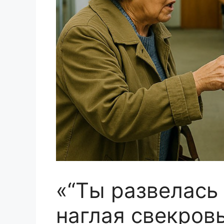
«“Ты развелась 
наглая свекров