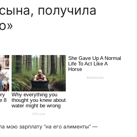
 сына, получила
ю»
ла мою зарплату “на его алименты” —