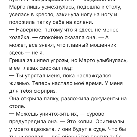
Марго лишь усмехнулась, подошла к столу,
уселась в кресло, закинула ногу на ногу и
положила папку себе на колени.
— Наверное, потому что я здесь не менее
хозяйка, — спокойно сказала она. — А
может, все знают, что главный мошенник
здесь — не я.
Гриша зашипел угрозы, но Марго улыбнулась,
в её глазах сверкал лёд:
— Ты упрятал меня, пока наслаждался
жизнью. Теперь настало моё время. У меня
для тебя сюрприз.
Она открыла папку, разложила документы на
столе.
— Можешь уничтожить их, — сурово
предупредила она. — Это копии. Оригиналы
у моего адвоката, и они будут в суде. Что бы
ты ни сделал — всё обернётся против тебя.